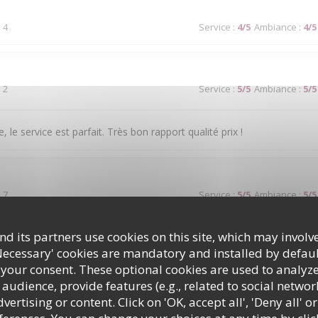
 4
Service
:
4
/5
Ambiance
:
4
/5
 2
Service
:
5
/5
Ambiance
:
5
/5
, le service est parfait. Très bon rapport qualité prix !
 7
Service
:
5
/5
Ambiance
:
5
/5
d its partners use cookies on this site, which may involve
 à couper le souffle. Les mets sont excellents. Le service est à la hau
Necessary' cookies are mandatory and installed by defaul
 your consent. These optional cookies are used to analyz
audience, provide features (e.g., related to social networ
ertising or content. Click on 'OK, accept all', 'Deny all' or
 2
Service
:
1
/5
Ambiance
:
4
/5