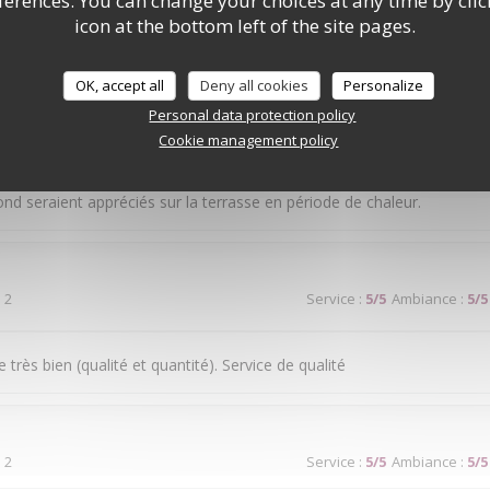
rences. You can change your choices at any time by clic
icon at the bottom left of the site pages.
ice médiocre
OK, accept all
Deny all cookies
Personalize
Personal data protection policy
 2
Service
:
5
/5
Ambiance
:
4
/5
Cookie management policy
ond seraient appréciés sur la terrasse en période de chaleur.
 2
Service
:
5
/5
Ambiance
:
5
/5
très bien (qualité et quantité). Service de qualité
 2
Service
:
5
/5
Ambiance
:
5
/5