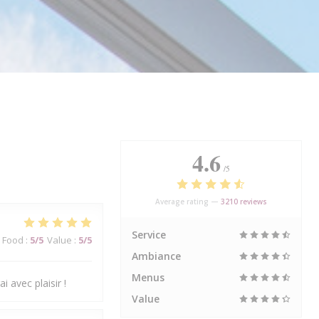
4.6
/5
Average rating —
3210 reviews
Service
Food
:
5
/5
Value
:
5
/5
Ambiance
Menus
i avec plaisir !
Value