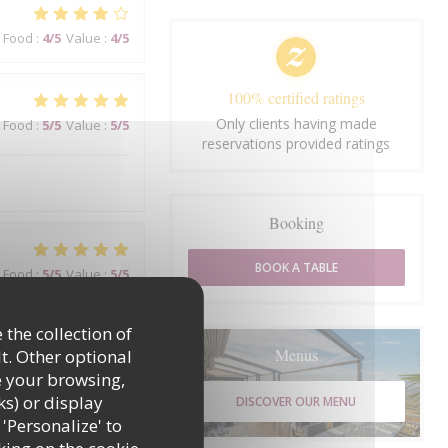
Food
:
4
/5
Value
:
4
/5
100% certified ratings
Only clients having made
Food
:
5
/5
Value
:
5
/5
reservations provided ratings
Booking
BOOK A TABLE
Food
:
5
/5
Value
:
5
/5
 the collection of
teur de l'ensemble.
Menus
t. Other optional
e your browsing,
ks) or display
DISCOVER OUR MENU
 'Personalize' to
Food
:
5
/5
Value
:
3
/5