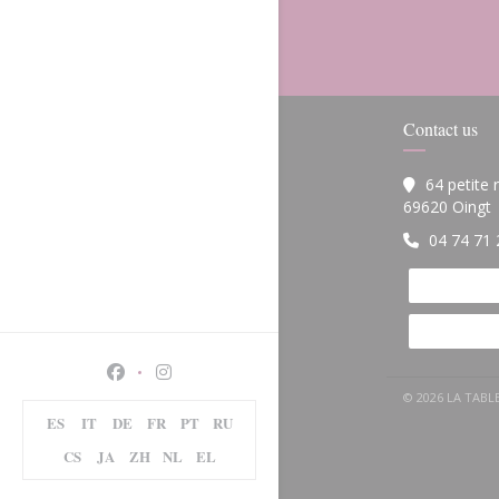
Contact us
64 petite
(
69620 Oingt
04 74 71 
Facebook ((opens in a new window))
Instagram ((opens in a new window))
© 2026 LA TAB
ES
IT
DE
FR
PT
RU
CS
JA
ZH
NL
EL