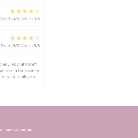
Food
:
4
/5
Value
:
3
/5
Food
:
5
/5
Value
:
5
/5
eil , les plats sont
er sur la terrasse si
 des fauteuils plus
 communications and