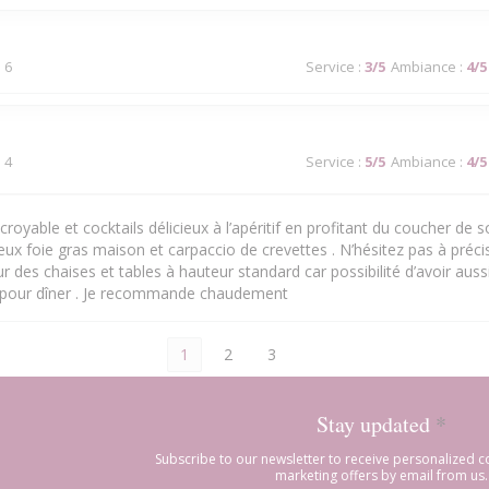
 6
Service
:
3
/5
Ambiance
:
4
/5
 4
Service
:
5
/5
Ambiance
:
4
/5
royable et cocktails délicieux à l’apéritif en profitant du coucher de sol
cieux foie gras maison et carpaccio de crevettes . N’hésitez pas à précis
 des chaises et tables à hauteur standard car possibilité d’avoir aussi
 pour dîner . Je recommande chaudement
1
2
3
Stay updated
*
Subscribe to our newsletter to receive personalized
marketing offers by email from us.