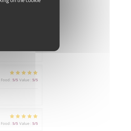
king on the cookie
Food
:
5
/5
Value
:
4
/5
Food
:
5
/5
Value
:
5
/5
Food
:
5
/5
Value
:
5
/5