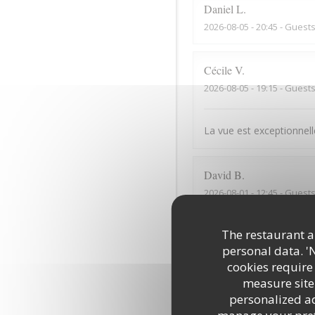
Daniel
L
2026-08-05
- 20:45 - Guests
Cécile
V
2026-08-05
- 19:15 - Guests
La vue est exceptionnelle
David
B
2026-08-01
- 12:45 - Guests
The restaurant an
La vue de la terrasse est
personal data. '
cookies require
Denis
G
measure site 
personalized adv
2026-07-31
- 12:15 - Guests