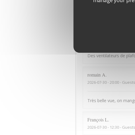
manage your prefe
Bonne cuisine mais serv
Dominique
B
2026-07-31
- 13:30 - Guests
Des ventilateurs de plaf
romain
A
2026-07-30
- 20:00 - Guests
Très belle vue, on mange 
François
L
2026-07-30
- 12:30 - Guests