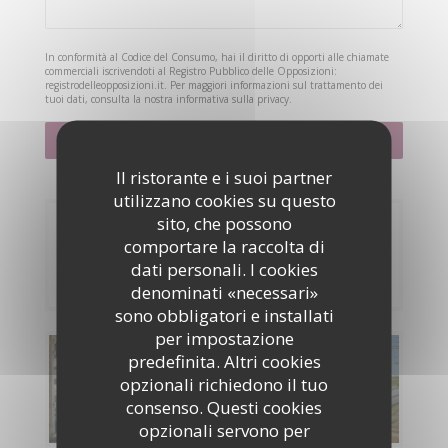
In conformità al Codice del Consumo, hai il diritto di opporti alle chiamate
commerciali iscrivendoti al Registro Pubblico delle Opposizioni:
registrodelleopposizioni.it
. Per maggiori informazioni sul trattamento dei
tuoi dati, consulta la nostra
informativa sulla privacy
.
Il ristorante e i suoi partner
utilizzano cookies su questo
sito, che possono
Prenotazione
comportare la raccolta di
dati personali. I cookies
PRENOTA
denominati «necessari»
sono obbligatori e installati
per impostazione
predefinita. Altri cookies
Menu
opzionali richiedono il tuo
consenso. Questi cookies
SCOPRI LA NOSTRA CARTA
opzionali servono per