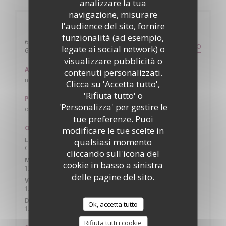
analizzare la tua
navigazione, misurare
Informazioni pratiche
l'audience del sito, fornire
funzionalità (ad esempio,
64 petite rue du marché
PERCORSO
legate ai social network) o
((apre una nuova finestra))
69620 Oingt
visualizzare pubblicità o
Autobus
contenuti personalizzati.
non
Clicca su 'Accetta tutto',
'Rifiuta tutto' o
Parcheggio
'Personalizza' per gestire le
oui plusieurs
tue preferenze. Puoi
Orari
modificare le tue scelte in
Lun
-
Mar
qualsiasi momento
Chiuso
cliccando sull'icona del
Mer
-
Gio
cookie in basso a sinistra
12:00 - 14:00
18:30 - 20:45
•
delle pagine del sito.
Ven
-
Sab
12:00 - 14:00
18:30 - 21:00
•
Domenica
Ok, accetta tutto
12:00 - 15:00
Rifiuta tutti i cookie