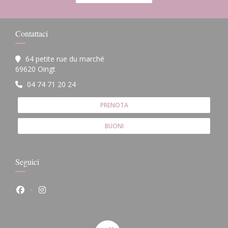
Contattaci
64 petite rue du marché
((apre una nuova finestra))
69620 Oingt
04 74 71 20 24
PRENOTA
BUONI
Seguici
Facebook ((apre una nuova finestra))
Instagram ((apre una nuova finestra))