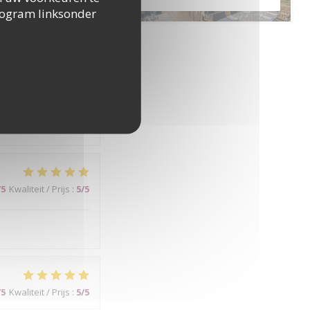
togram linksonder
/5
Kwaliteit / Prijs
:
4
/5
/5
Kwaliteit / Prijs
:
5
/5
/5
Kwaliteit / Prijs
:
5
/5