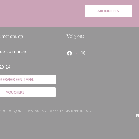
ABONNEREN
 met ons op
Volg ons
 rue du marché
Facebook ((opent in een nieuw
Instagram ((opent in ee
(opent in een nieuw venster))
20 24
ESERVEER EEN TAFEL
VOUCHERS
)
LE DU DONJON — RESTAURANT WEBSITE GECREËERD DOOR
T IN EEN NIEUW VENSTER))
B