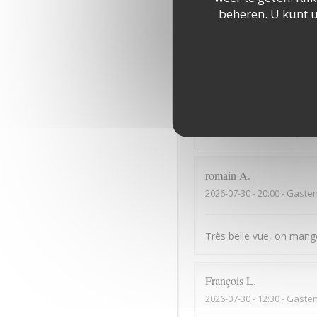
beheren. U kunt 
Bonne cuisine mais serv
Dominique
B
2026-07-31
- 13:30 - Gaste
Des ventilateurs de plaf
romain
A
2026-07-30
- 20:00 - Gaste
Très belle vue, on mange 
François
L
2026-07-30
- 12:30 - Gaste