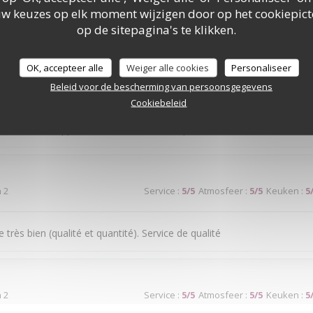
uw keuzes op elk moment wijzigen door op het cookiepic
ice médiocre
op de sitepagina's te klikken.
OK, accepteer alle
Weiger alle cookies
Personaliseer
Beleid voor de bescherming van persoonsgegevens
n 2
Service
:
5
/5
Atmosfeer
:
4
/5
Keuken
:
5
Cookiebeleid
ond seraient appréciés sur la terrasse en période de chaleur.
n 2
Service
:
5
/5
Atmosfeer
:
5
/5
Keuken
:
5
très bien (qualité et quantité). Service de qualité
n 2
Service
:
5
/5
Atmosfeer
:
5
/5
Keuken
:
5