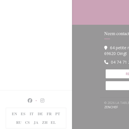
Neem contact
64 petite
(
69620 Oingt
04 74 71 
R
Facebook ((opent in een nieuw venster))
Instagram ((opent in een nieuw venster)
© 2026 LA TAB
((OPEN
ZENCHEF
EN
ES
IT
DE
FR
PT
RU
CS
JA
ZH
EL