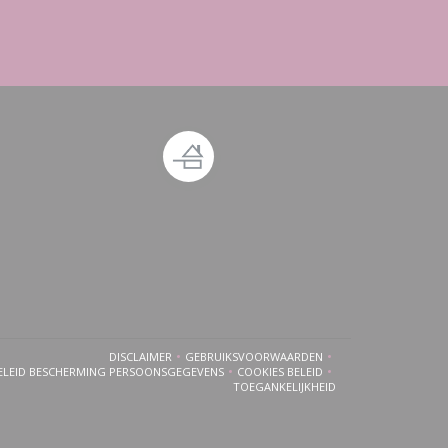
 venster))
n nieuw venster))
DISCLAIMER
GEBRUIKSVOORWAARDEN
((OPENT IN EEN NIEUW VENSTER))
((OPENT IN EEN NIEUW VENSTER))
ELEID BESCHERMING PERSOONSGEGEVENS
COOKIES BELEID
((OPENT IN EEN NIEUW VENSTER))
((OPENT IN EEN NIEUW VENSTER
TOEGANKELIJKHEID
((OPENT IN EEN NIEUW VENSTER