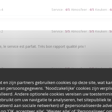
n 4
Service
:
4
/5
Atmosfeer
:
4
/5
Keuken
:
4
n 2
Service
:
5
/5
Atmosfeer
:
5
/5
Keuken
:
5
, le service est parfait. Très bon rapport qualité prix !
n 7
Service
:
5
/5
Atmosfeer
:
5
/5
Keuken
:
5
t en zijn partners gebruiken cookies op deze site, wat kan
 à couper le souffle. Les mets sont excellents. Le service est à la hau
an persoonsgegevens. 'Noodzakelijke' cookies zijn verpl
lleerd. Andere optionele cookies vereisen uw toestemmi
bruikt om uw navigatie te analyseren, het sitepubliek te 
elateerd aan sociale netwerken) of gepersonaliseerde adve
n 2
Service
:
1
/5
Atmosfeer
:
4
/5
Keuken
:
5
 op 'OK, accepteer alle', 'Weiger alle' of 'Personaliseer'