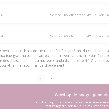
n 6
Service
:
3
/5
Atmosfeer
:
4
/5
Keuken
:
4
n 4
Service
:
5
/5
Atmosfeer
:
4
/5
Keuken
:
5
royable et cocktails délicieux à l’apéritif en profitant du coucher de sol
cieux foie gras maison et carpaccio de crevettes . N’hésitez pas à précis
 des chaises et tables à hauteur standard car possibilité d’avoir aussi
 pour dîner . Je recommande chaudement
1
2
3
Word op de hoogte gehoud
Schrijf je in op onze nieuwsbrief om gepersonalisee
marketingaanbiedingen per e-mail van ons te