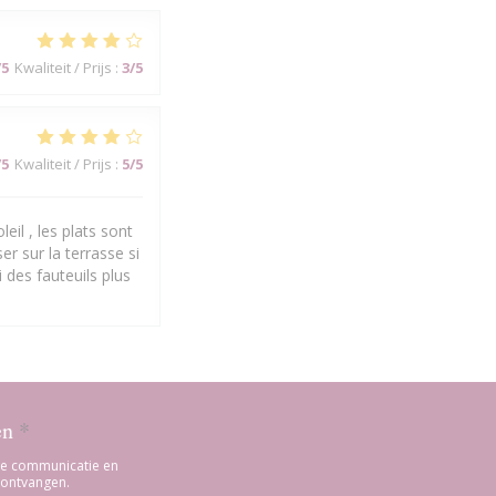
/5
Kwaliteit / Prijs
:
3
/5
/5
Kwaliteit / Prijs
:
5
/5
eil , les plats sont
er sur la terrasse si
 des fauteuils plus
en
*
rde communicatie en
 ontvangen.