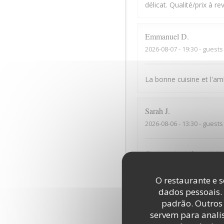
délicat. Qualité/prix à revo
Emmanuel
D
2026-08-07
- 19:30 - guests
La bonne cuisine et l'a
Sarah
J
2026-08-06
- 13:30 - guests
C’est ma troisième visite,
O restaurante e s
Daniel
L
dados pessoais.
2026-08-05
- 20:45 - guests
padrão. Outros 
servem para analis