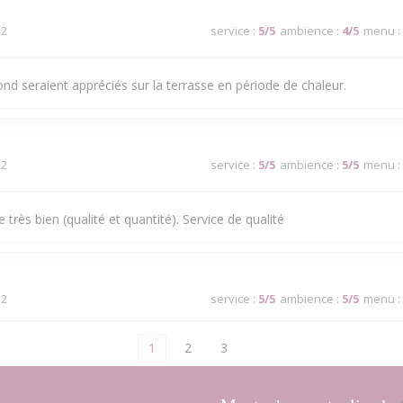
 2
service
:
5
/5
ambience
:
4
/5
menu
:
ond seraient appréciés sur la terrasse en période de chaleur.
 2
service
:
5
/5
ambience
:
5
/5
menu
:
très bien (qualité et quantité). Service de qualité
 2
service
:
5
/5
ambience
:
5
/5
menu
:
1
2
3