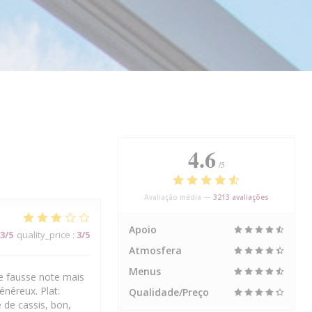
4.6
/5
Avaliação média —
3213 avaliações
Apoio
3
/5
quality_price
:
3
/5
Atmosfera
Menus
de fausse note mais
énéreux. Plat:
Qualidade/Preço
 de cassis, bon,