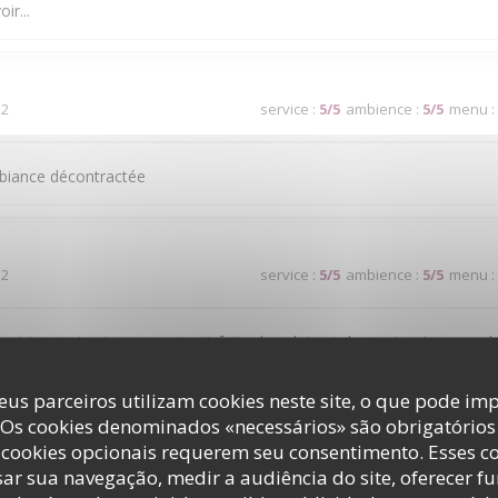
ir...
 2
service
:
5
/5
ambience
:
5
/5
menu
:
mbiance décontractée
 2
service
:
5
/5
ambience
:
5
/5
menu
:
 et je suis toujours aussi satisfaite des plats et du service. Je reviendra
eus parceiros utilizam cookies neste site, o que pode imp
 Os cookies denominados «necessários» são obrigatórios 
 4
service
:
4
/5
ambience
:
4
/5
menu
:
cookies opcionais requerem seu consentimento. Esses c
ar sua navegação, medir a audiência do site, oferecer f