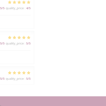
5
/5
quality_price
:
4
/5
5
/5
quality_price
:
5
/5
5
/5
quality_price
:
5
/5