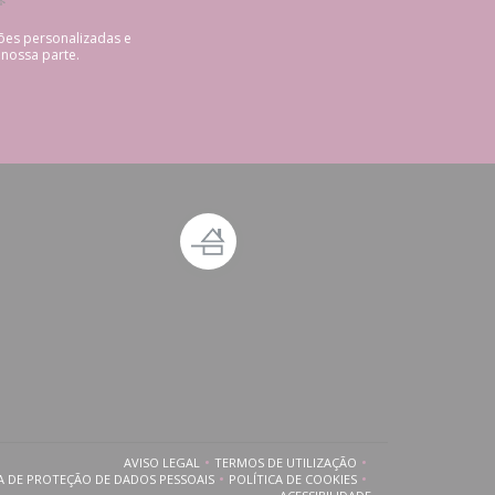
*
ões personalizadas e
 nossa parte.
nela))
ova janela))
AVISO LEGAL
TERMOS DE UTILIZAÇÃO
((ABRE NUMA NOVA JANELA))
((ABRE NUMA NOVA JANELA))
A DE PROTEÇÃO DE DADOS PESSOAIS
POLÍTICA DE COOKIES
((ABRE NUMA NOVA JANELA))
((ABRE NUMA NOVA JANELA))