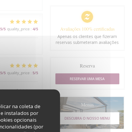
Avaliações 100% certificadas
5
/5
quality_price
:
4
/5
Apenas os clientes que fizeram
reservas submeteram avaliações
Reserva
5
/5
quality_price
:
5
/5
RESERVAR UMA MESA
i avec plaisir !
Menus
licar na coleta de
e instalados por
4
/5
quality_price
:
4
/5
DESCUBRA O NOSSO MENU
ookies opcionais
uncionalidades (por