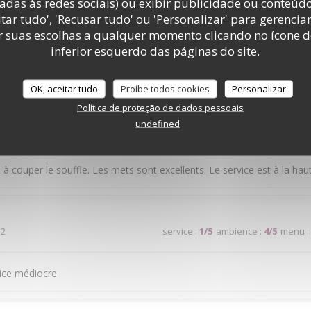
adas às redes sociais) ou exibir publicidade ou conteúd
tar tudo', 'Recusar tudo' ou 'Personalizar' para gerencia
 2
service
:
5
/5
ambience
:
5
/5
menu
:
r suas escolhas a qualquer momento clicando no ícone d
inferior esquerdo das páginas do site.
, le service est parfait. Très bon rapport qualité prix !
OK, aceitar tudo
Proíbe todos cookies
Personalizar
Política de proteção de dados pessoais
undefined
 7
service
:
5
/5
ambience
:
5
/5
menu
:
 à couper le souffle. Les mets sont excellents. Le service est à la hau
 2
service
:
1
/5
ambience
:
4
/5
menu
:
ice médiocre