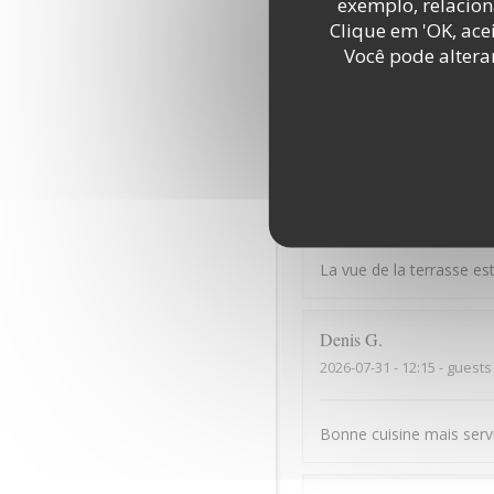
exemplo, relacion
Cécile
V
Clique em 'OK, acei
2026-08-05
- 19:15 - guests
Você pode altera
La vue est exceptionnelle
David
B
2026-08-01
- 12:45 - guests
La vue de la terrasse est
Denis
G
2026-07-31
- 12:15 - guests
Bonne cuisine mais serv