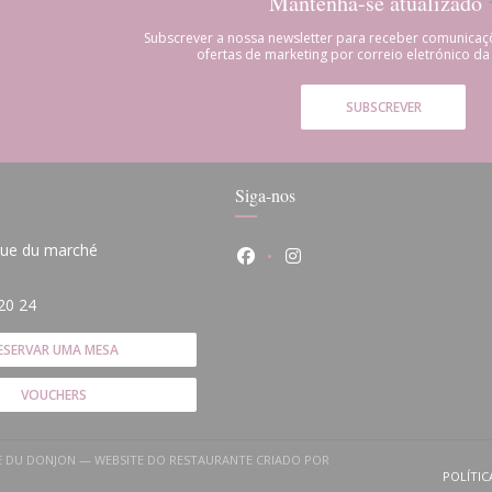
Mantenha-se atualizado
Subscrever a nossa newsletter para receber comunicaç
ofertas de marketing por correio eletrónico da
SUBSCREVER
Siga-nos
 rue du marché
Facebook ((abre numa nova ja
Instagram ((abre numa n
(abre numa nova janela))
20 24
ESERVAR UMA MESA
VOUCHERS
LE DU DONJON — WEBSITE DO RESTAURANTE CRIADO POR
 NUMA NOVA JANELA))
POLÍTIC