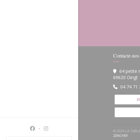
Contacte-nos
64 petite
(
69620 Oingt
04 74 71 
R
Facebook ((abre numa nova janela))
Instagram ((abre numa nova janela))
© 2026 LA TAB
((ABRE
ZENCHEF