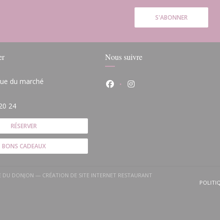
S'ABONNER
er
Nous suivre
 rue du marché
Facebook ((ouvre une nouvelle
Instagram ((ouvre une n
(ouvre une nouvelle fenêtre))
20 24
RÉSERVER
BONS CADEAUX
)
LE DU DONJON — CRÉATION DE SITE INTERNET RESTAURANT
(OUVRE UNE NOUVELLE FENÊTRE))
POLITI