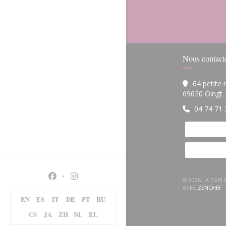
Nous contact
64 petite
(
69620 Oingt
04 74 71 
Facebook ((ouvre une nouvelle fenêtre))
Instagram ((ouvre une nouvelle fenêtre)
© 2026 LA TAB
(
AVEC
ZENCHEF
EN
ES
IT
DE
PT
RU
CS
JA
ZH
NL
EL