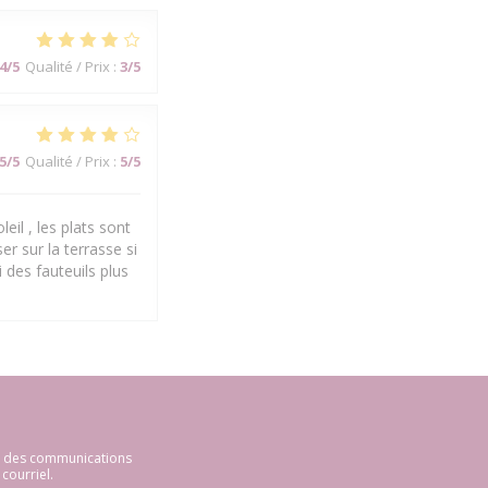
4
/5
Qualité / Prix
:
3
/5
5
/5
Qualité / Prix
:
5
/5
eil , les plats sont
er sur la terrasse si
 des fauteuils plus
ir des communications
courriel.