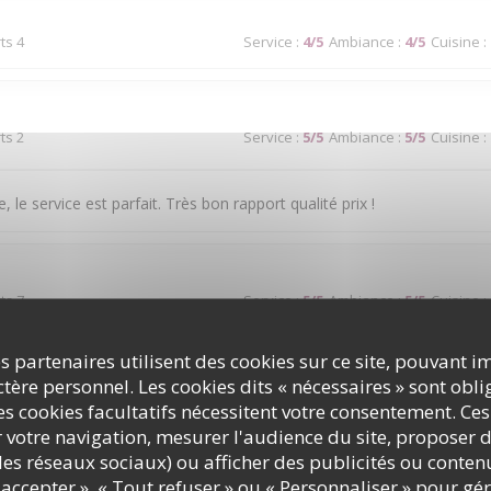
ts 4
Service
:
4
/5
Ambiance
:
4
/5
Cuisine
:
ts 2
Service
:
5
/5
Ambiance
:
5
/5
Cuisine
:
, le service est parfait. Très bon rapport qualité prix !
ts 7
Service
:
5
/5
Ambiance
:
5
/5
Cuisine
:
s partenaires utilisent des cookies sur ce site, pouvant i
 à couper le souffle. Les mets sont excellents. Le service est à la hau
ère personnel. Les cookies dits « nécessaires » sont oblig
s cookies facultatifs nécessitent votre consentement. Ces
r votre navigation, mesurer l'audience du site, proposer d
c les réseaux sociaux) ou afficher des publicités ou conte
ts 2
Service
:
1
/5
Ambiance
:
4
/5
Cuisine
:
accepter », « Tout refuser » ou « Personnaliser » pour gé