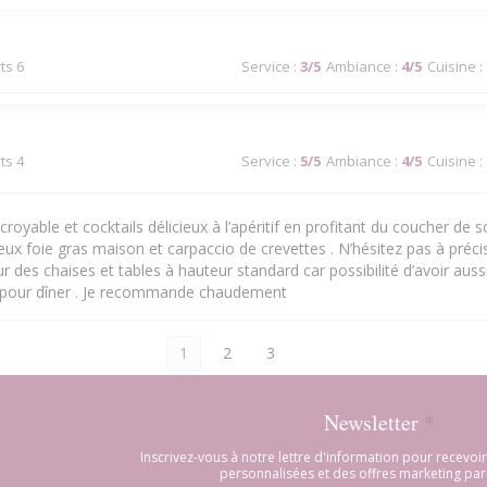
ts 6
Service
:
3
/5
Ambiance
:
4
/5
Cuisine
:
ts 4
Service
:
5
/5
Ambiance
:
4
/5
Cuisine
:
royable et cocktails délicieux à l’apéritif en profitant du coucher de sol
cieux foie gras maison et carpaccio de crevettes . N’hésitez pas à précis
 des chaises et tables à hauteur standard car possibilité d’avoir aussi
 pour dîner . Je recommande chaudement
1
2
3
Newsletter
*
Inscrivez-vous à notre lettre d'information pour recevo
personnalisées et des offres marketing par 