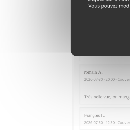
Vous pouvez modif
Bonne cuisine mais serv
Dominique
B
2026-07-31
- 13:30 - Couver
Des ventilateurs de plaf
romain
A
2026-07-30
- 20:00 - Couver
Très belle vue, on mange 
François
L
2026-07-30
- 12:30 - Couver