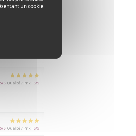
ésentant un cookie
5
/5
Qualité / Prix
:
4
/5
5
/5
Qualité / Prix
:
5
/5
5
/5
Qualité / Prix
:
5
/5