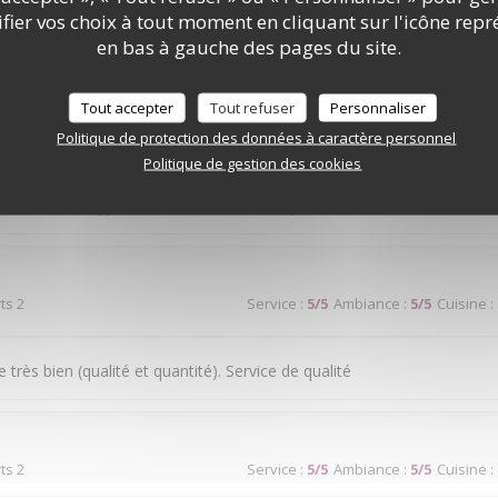
ier vos choix à tout moment en cliquant sur l'icône repr
ice médiocre
en bas à gauche des pages du site.
Tout accepter
Tout refuser
Personnaliser
Politique de protection des données à caractère personnel
ts 2
Service
:
5
/5
Ambiance
:
4
/5
Cuisine
:
Politique de gestion des cookies
ond seraient appréciés sur la terrasse en période de chaleur.
ts 2
Service
:
5
/5
Ambiance
:
5
/5
Cuisine
:
très bien (qualité et quantité). Service de qualité
ts 2
Service
:
5
/5
Ambiance
:
5
/5
Cuisine
: