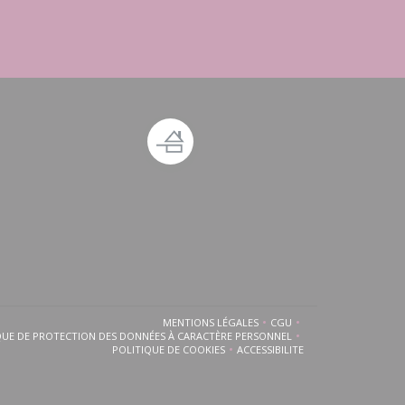
 fenêtre))
ouvelle fenêtre))
MENTIONS LÉGALES
CGU
((OUVRE UNE NOUVELLE FENÊTRE))
((OUVRE UNE NOUVELLE 
QUE DE PROTECTION DES DONNÉES À CARACTÈRE PERSONNEL
((OUVRE UNE NOUVELLE FENÊTRE))
POLITIQUE DE COOKIES
ACCESSIBILITE
((OUVRE UNE NOUVELLE FENÊTRE))
((OUVRE UNE NOUVELLE FEN