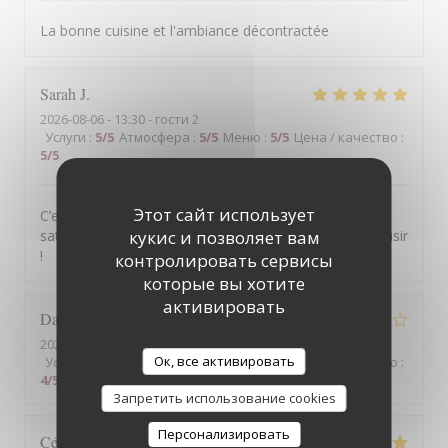
La bonne cuisine et l'ambiance décontractée
Sarah
J
2026-08-06
- 13:30 - гости 2
Услуги
:
5
/5
Атмосфера
:
5
/5
Меню
:
5
/5
Цена / качество
:
5
/5
Этот сайт использует
C’est ma troisième visite, et je suis toujours aussi
satisfaite des plats et du service. Je reviendrai avec plaisir
кукис и позволяет вам
!
контролировать сервисы
которые вы хотите
активировать
Daniel
L
2026-08-05
- 20:45 - гости 4
Ок, все активировать
Услуги
:
4
/5
Атмосфера
:
4
/5
Меню
:
4
/5
Цена / качество
:
4
/5
Запретить использование cookies
Персонализировать
Cécile
V