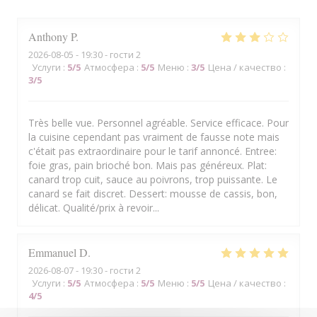
Anthony
P
2026-08-05
- 19:30 - гости 2
Услуги
:
5
/5
Атмосфера
:
5
/5
Меню
:
3
/5
Цена / качество
:
3
/5
Très belle vue. Personnel agréable. Service efficace. Pour
la cuisine cependant pas vraiment de fausse note mais
c'était pas extraordinaire pour le tarif annoncé. Entree:
foie gras, pain brioché bon. Mais pas généreux. Plat:
canard trop cuit, sauce au poivrons, trop puissante. Le
canard se fait discret. Dessert: mousse de cassis, bon,
délicat. Qualité/prix à revoir...
Emmanuel
D
2026-08-07
- 19:30 - гости 2
Услуги
:
5
/5
Атмосфера
:
5
/5
Меню
:
5
/5
Цена / качество
:
4
/5