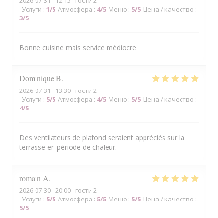
2026-07-31
- 12:15 - гости 2
Услуги
:
1
/5
Атмосфера
:
4
/5
Меню
:
5
/5
Цена / качество
:
3
/5
Bonne cuisine mais service médiocre
Dominique
B
2026-07-31
- 13:30 - гости 2
Услуги
:
5
/5
Атмосфера
:
4
/5
Меню
:
5
/5
Цена / качество
:
4
/5
Des ventilateurs de plafond seraient appréciés sur la
terrasse en période de chaleur.
romain
A
2026-07-30
- 20:00 - гости 2
Услуги
:
5
/5
Атмосфера
:
5
/5
Меню
:
5
/5
Цена / качество
:
5
/5