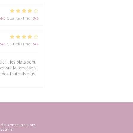
4
/5
Qualité / Prix
:
3
/5
5
/5
Qualité / Prix
:
5
/5
eil , les plats sont
er sur la terrasse si
 des fauteuils plus
ir des communications
courriel.