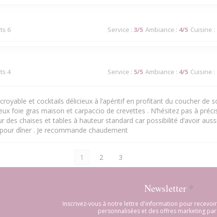
ts 6
Service
:
3
/5
Ambiance
:
4
/5
Cuisine
:
ts 4
Service
:
5
/5
Ambiance
:
4
/5
Cuisine
:
royable et cocktails délicieux à l’apéritif en profitant du coucher de sol
cieux foie gras maison et carpaccio de crevettes . N’hésitez pas à précis
 des chaises et tables à hauteur standard car possibilité d’avoir aussi
 pour dîner . Je recommande chaudement
1
2
3
Newsletter
*
Inscrivez-vous à notre lettre d'information pour recevo
personnalisées et des offres marketing par 