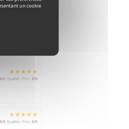
ésentant un cookie
5
/5
Qualité / Prix
:
4
/5
5
/5
Qualité / Prix
:
5
/5
5
/5
Qualité / Prix
:
5
/5