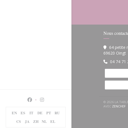
Nous contact
64 petite
(
69620 Oingt
04 74 71 
Facebook ((ouvre une nouvelle fenêtre))
Instagram ((ouvre une nouvelle fenêtre)
© 2026 LA TAB
(
AVEC
ZENCHEF
EN
ES
IT
DE
PT
RU
CS
JA
ZH
NL
EL