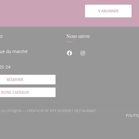
S'ABONNER
er
Nous suivre
 rue du marché
Facebook ((ouvre une nouvelle
Instagram ((ouvre une n
(ouvre une nouvelle fenêtre))
20 24
RÉSERVER
BONS CADEAUX
)
LE DU DONJON — CRÉATION DE SITE INTERNET RESTAURANT
(OUVRE UNE NOUVELLE FENÊTRE))
POLITI