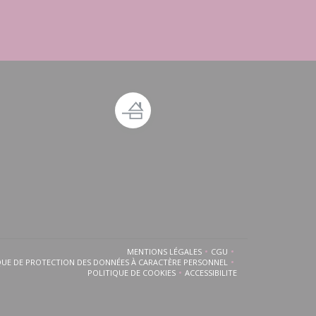
 fenêtre))
ouvelle fenêtre))
MENTIONS LÉGALES
CGU
((OUVRE UNE NOUVELLE FENÊTRE))
((OUVRE UNE NOUVELLE 
QUE DE PROTECTION DES DONNÉES À CARACTÈRE PERSONNEL
((OUVRE UNE NOUVELLE FENÊTRE))
POLITIQUE DE COOKIES
ACCESSIBILITE
((OUVRE UNE NOUVELLE FENÊTRE))
((OUVRE UNE NOUVELLE FEN