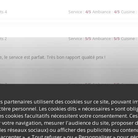
ts 4
Service
:
4
/5
Ambiance
:
4
/5
Cuisine
:
ts 2
Service
:
5
/5
Ambiance
:
5
/5
Cuisine
:
, le service est parfait. Très bon rapport qualité prix !
ts 7
Service
:
5
/5
Ambiance
:
5
/5
Cuisine
:
s partenaires utilisent des cookies sur ce site, pouvant i
 à couper le souffle. Les mets sont excellents. Le service est à la hau
ère personnel. Les cookies dits « nécessaires » sont oblig
s cookies facultatifs nécessitent votre consentement. Ces
r votre navigation, mesurer l'audience du site, proposer d
c les réseaux sociaux) ou afficher des publicités ou conte
ts 2
Service
:
1
/5
Ambiance
:
4
/5
Cuisine
:
accepter », « Tout refuser » ou « Personnaliser » pour gé