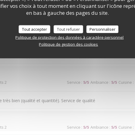
ier vos choix à tout moment en cliquant sur l'icône repr
ice médiocre
en bas à gauche des pages du site.
Tout accepter
Tout refuser
Personnaliser
Politique de protection des données à caractère personnel
ts 2
Service
:
5
/5
Ambiance
:
4
/5
Cuisine
:
Politique de gestion des cookies
ond seraient appréciés sur la terrasse en période de chaleur.
ts 2
Service
:
5
/5
Ambiance
:
5
/5
Cuisine
:
très bien (qualité et quantité). Service de qualité
ts 2
Service
:
5
/5
Ambiance
:
5
/5
Cuisine
: