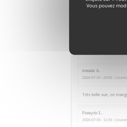
Vous pouvez modif
Bonne cuisine mais serv
Dominique
B
2026-07-31
- 13:30 - Couver
Des ventilateurs de plaf
romain
A
2026-07-30
- 20:00 - Couver
Très belle vue, on mange 
François
L
2026-07-30
- 12:30 - Couver