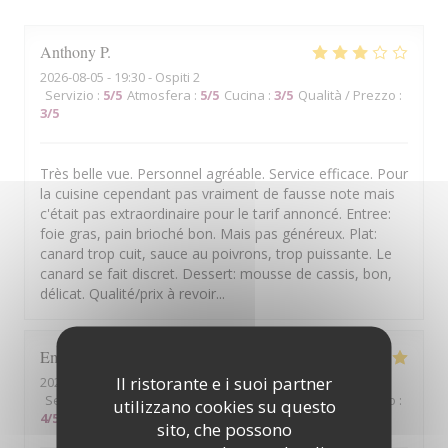
Anthony
P
2026-08-05
- 19:30 - Ospiti 2
Servizio
:
5
/5
Atmosfera
:
5
/5
Cucina
:
3
/5
Qualità / Prezzo
:
3
/5
Très belle vue. Personnel agréable. Service efficace. Pour
la cuisine cependant pas vraiment de fausse note mais
c'était pas extraordinaire pour le tarif annoncé. Entree:
foie gras, pain brioché bon. Mais pas généreux. Plat:
canard trop cuit, sauce au poivrons, trop puissante. Le
canard se fait discret. Dessert: mousse de cassis, bon,
délicat. Qualité/prix à revoir...
Emmanuel
D
Il ristorante e i suoi partner
2026-08-07
- 19:30 - Ospiti 2
Servizio
:
5
/5
Atmosfera
:
5
/5
Cucina
:
5
/5
Qualità / Prezzo
:
utilizzano cookies su questo
4
/5
sito, che possono