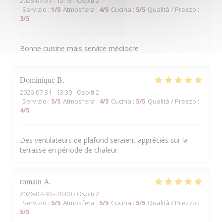
2026-07-31
- 12:15 - Ospiti 2
Servizio
:
1
/5
Atmosfera
:
4
/5
Cucina
:
5
/5
Qualità / Prezzo
:
3
/5
Bonne cuisine mais service médiocre
Dominique
B
2026-07-31
- 13:30 - Ospiti 2
Servizio
:
5
/5
Atmosfera
:
4
/5
Cucina
:
5
/5
Qualità / Prezzo
:
4
/5
Des ventilateurs de plafond seraient appréciés sur la
terrasse en période de chaleur.
romain
A
2026-07-30
- 20:00 - Ospiti 2
Servizio
:
5
/5
Atmosfera
:
5
/5
Cucina
:
5
/5
Qualità / Prezzo
:
5
/5