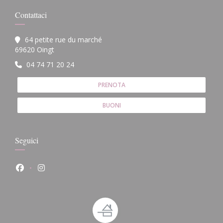
Contattaci
64 petite rue du marché
((apre una nuova finestra))
69620 Oingt
04 74 71 20 24
PRENOTA
BUONI
Seguici
Facebook ((apre una nuova finestra))
Instagram ((apre una nuova finestra))