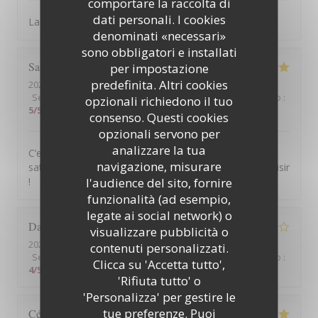
comportare la raccolta di
dati personali. I cookies
La bonne cuisine et l'ambiance décontractée
denominati «necessari»
sono obbligatori e installati
Sarah
J
per impostazione
predefinita. Altri cookies
2026-08-06
- 13:30 - Ospiti 2
Servizio
:
5
/5
Atmosfera
:
5
/5
Cucina
:
5
/5
Qualità / Prezzo
:
opzionali richiedono il tuo
5
/5
consenso. Questi cookies
opzionali servono per
analizzare la tua
C’est ma troisième visite, et je suis toujours aussi
navigazione, misurare
satisfaite des plats et du service. Je reviendrai avec plaisir
l'audience del sito, fornire
!
funzionalità (ad esempio,
legate ai social network) o
Daniel
L
visualizzare pubblicità o
2026-08-05
- 20:45 - Ospiti 4
contenuti personalizzati.
Servizio
:
4
/5
Atmosfera
:
4
/5
Cucina
:
4
/5
Qualità / Prezzo
:
Clicca su 'Accetta tutto',
4
/5
'Rifiuta tutto' o
'Personalizza' per gestire le
tue preferenze. Puoi
Cécile
V