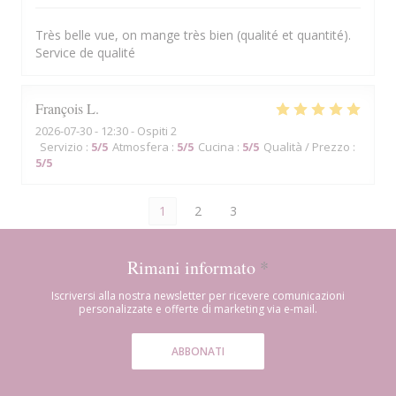
Très belle vue, on mange très bien (qualité et quantité).
Service de qualité
François
L
2026-07-30
- 12:30 - Ospiti 2
Servizio
:
5
/5
Atmosfera
:
5
/5
Cucina
:
5
/5
Qualità / Prezzo
:
5
/5
1
2
3
Rimani informato
*
Iscriversi alla nostra newsletter per ricevere comunicazioni
personalizzate e offerte di marketing via e-mail.
ABBONATI