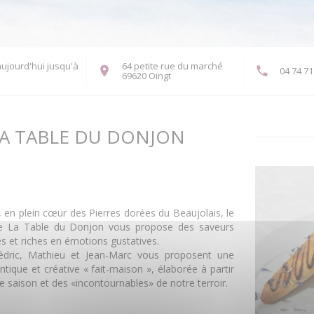
ujourd'hui jusqu'à
64 petite rue du marché
04 74 71
((ouvre une nouvelle fenêtre))
69620 Oingt
A TABLE DU DONJON
, en plein cœur des Pierres dorées du Beaujolais, le
de La Table du Donjon vous propose des saveurs
es et riches en émotions gustatives.
édric, Mathieu et Jean-Marc vous proposent une
ntique et créative « fait-maison », élaborée à partir
e saison et des «incontournables» de notre terroir.