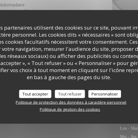
ebdomadaire
soir au mardi inclus
roupe sur réservation tous les jours
ebdomadaire
s partenaires utilisent des cookies sur ce site, pouvant i
oir, lundi et mardi
ère personnel. Les cookies dits « nécessaires » sont oblig
DÉCOUVRIR LE LIEU
s cookies facultatifs nécessitent votre consentement. Ces
r votre navigation, mesurer l'audience du site, proposer d
c les réseaux sociaux) ou afficher des publicités ou conte
accepter », « Tout refuser » ou « Personnaliser » pour gé
r notre carte
ier vos choix à tout moment en cliquant sur l'icône repr
en bas à gauche des pages du site.
Tout accepter
Tout refuser
Personnaliser
Politique de protection des données à caractère personnel
Infos p
Politique de gestion des cookies
Lun
-
Mar
Mer
-
Jeu