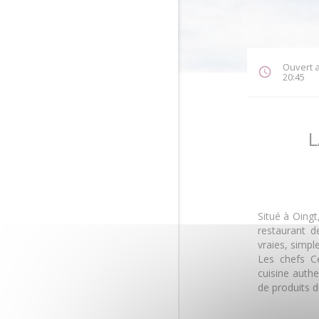
Ouvert a
20:45
L
Situé à Oingt
restaurant 
vraies, simpl
Les chefs C
cuisine authe
de produits d