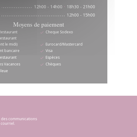
m
12h00 - 14h00
18h30 - 21h00
•
12h00 - 15h00
Moyens de paiement
Restaurant
Cheque Sodexo
restaurant
t le midi)
Eurocard/Mastercard
nt bancaire
Visa
restaurant
Espèces
s Vacances
Chèques
Bleue
ir des communications
courriel.