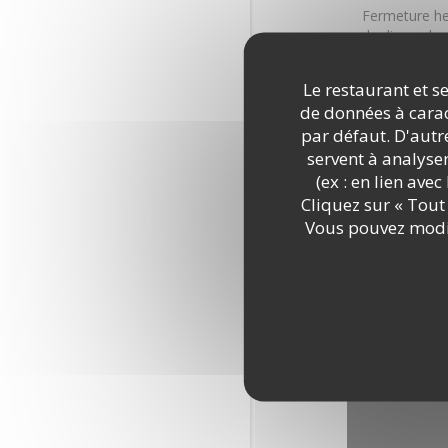
Fermeture h
du dimanche 
Possibilité g
Fermeture h
Le restaurant et se
le dimanche s
de données à caract
par défaut. D'autre
servent à analyse
(ex : en lien ave
Cliquez sur « Tout 
Découvri
Vous pouvez modif