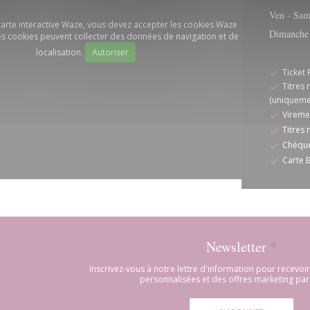
Ven
-
Sa
 carte interactive Waze, vous devez accepter les cookies Waze
Dimanche
s cookies peuvent collecter des données de navigation et de
localisation.
Autoriser
Ticket 
Titres 
(uniquemen
Vireme
Titres 
Chèque
Carte 
Newsletter
*
Inscrivez-vous à notre lettre d'information pour recevo
personnalisées et des offres marketing par 