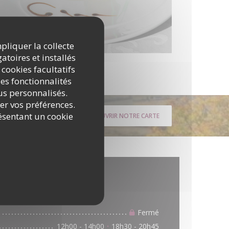
mpliquer la collecte
atoires et installés
 cookies facultatifs
es fonctionnalités
nus personnalisés.
rer vos préférences.
ésentant un cookie
DÉCOUVRIR NOTRE CARTE
ratiques
Horaires
Fermé
12h00 - 14h00
18h30 - 20h45
•