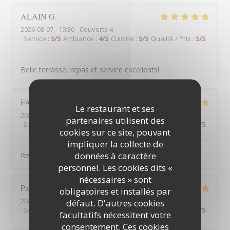
ALAIN
G
2026-08-07
- 19:30 - Couverts 4
Service
:
5
/5
Ambiance
:
4
/5
Cuisine
:
5
/5
Qualité / Prix
:
5
/5
Belle terrasse, repas et service excellents!
FABIENNE
P
Le restaurant et ses
2026-08-09
- 12:30 - Couverts 5
partenaires utilisent des
Service
:
5
/5
Ambiance
:
5
/5
Cuisine
:
5
/5
Qualité / Prix
:
5
/5
cookies sur ce site, pouvant
impliquer la collecte de
données à caractère
Repas et service parfait, comme d'habitude !
personnel. Les cookies dits «
nécessaires » sont
Pascal
T
obligatoires et installés par
2026-08-07
- 12:00 - Couverts 6
défaut. D'autres cookies
Service
:
4
/5
Ambiance
:
5
/5
Cuisine
:
5
/5
Qualité / Prix
:
5
/5
facultatifs nécessitent votre
consentement. Ces cookies