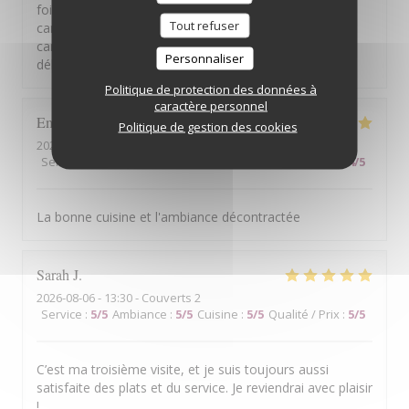
foie gras, pain brioché bon. Mais pas généreux. Plat:
Tout refuser
canard trop cuit, sauce au poivrons, trop puissante. Le
canard se fait discret. Dessert: mousse de cassis, bon,
Personnaliser
délicat. Qualité/prix à revoir...
Politique de protection des données à
caractère personnel
Emmanuel
D
Politique de gestion des cookies
2026-08-07
- 19:30 - Couverts 2
Service
:
5
/5
Ambiance
:
5
/5
Cuisine
:
5
/5
Qualité / Prix
:
4
/5
La bonne cuisine et l'ambiance décontractée
Sarah
J
2026-08-06
- 13:30 - Couverts 2
Service
:
5
/5
Ambiance
:
5
/5
Cuisine
:
5
/5
Qualité / Prix
:
5
/5
C’est ma troisième visite, et je suis toujours aussi
satisfaite des plats et du service. Je reviendrai avec plaisir
!