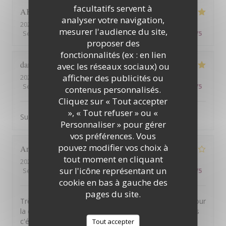
facultatifs servent à
AKIYORI
O
analyser votre navigation,
2026-08-09
- 12:00 - Couverts 4
mesurer l'audience du site,
Service
:
4
/5
Ambiance
:
5
/5
Cuisine
:
5
/5
Qualité / Prix
:
4
/5
proposer des
fonctionnalités (ex : en lien
dan
G
avec les réseaux sociaux) ou
afficher des publicités ou
2026-08-06
- 19:30 - Couverts 3
Service
:
5
/5
Ambiance
:
5
/5
Cuisine
:
5
/5
Qualité / Prix
:
4
/5
contenus personnalisés.
Cliquez sur « Tout accepter
», « Tout refuser » ou «
Super panorama . Service soigné on y mange bien :)
Personnaliser » pour gérer
vos préférences. Vous
pouvez modifier vos choix à
Anthony
P
tout moment en cliquant
2026-08-05
- 19:30 - Couverts 2
sur l'icône représentant un
Service
:
5
/5
Ambiance
:
5
/5
Cuisine
:
3
/5
Qualité / Prix
:
3
/5
cookie en bas à gauche des
pages du site.
Très belle vue. Personnel agréable. Service efficace. Pour
la cuisine cependant pas vraiment de fausse note mais
c'était pas extraordinaire pour le tarif annoncé. Entree:
Tout accepter