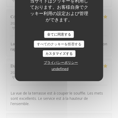
当サイトはクッキーを利用し
サービス
:
4
/5
雰囲気
:
4
/5
メニュー
:
4
/5
品質-価格
:
4
/5
ております。お客様自身でク
ッキー利用の設定および管理
Cécile
V
ができます。
2026-08-05
- 19:15 - ゲスト 2
サービス
:
5
/5
雰囲気
:
5
/5
メニュー
:
5
/5
品質-価格
:
5
/5
全てに同意する
La vue est exceptionnelle, le service est parfait. Très bon
すべてのクッキーを拒否する
rapport qualité prix !
カスタマイズする
プライバシーポリシー
David
B
undefined
2026-08-01
- 12:45 - ゲスト 7
サービス
:
5
/5
雰囲気
:
5
/5
メニュー
:
5
/5
品質-価格
:
5
/5
La vue de la terrasse est à couper le souffle. Les mets
sont excellents. Le service est à la hauteur de
l'ensemble.