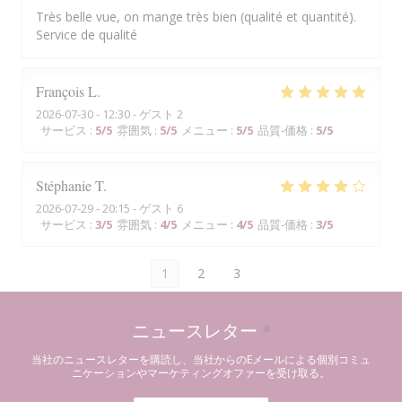
Très belle vue, on mange très bien (qualité et quantité).
Service de qualité
François
L
2026-07-30
- 12:30 - ゲスト 2
サービス
:
5
/5
雰囲気
:
5
/5
メニュー
:
5
/5
品質-価格
:
5
/5
Stéphanie
T
2026-07-29
- 20:15 - ゲスト 6
サービス
:
3
/5
雰囲気
:
4
/5
メニュー
:
4
/5
品質-価格
:
3
/5
1
2
3
ニュースレター
*
当社のニュースレターを購読し、当社からのEメールによる個別コミュ
ニケーションやマーケティングオファーを受け取る。