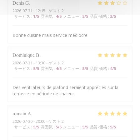
Denis
G
2026-07-31
- 12:15 - ゲスト 2
サービス
:
1
/5
雰囲気
:
4
/5
メニュー
:
5
/5
品質-価格
:
3
/5
Bonne cuisine mais service médiocre
Dominique
B
2026-07-31
- 13:30 - ゲスト 2
サービス
:
5
/5
雰囲気
:
4
/5
メニュー
:
5
/5
品質-価格
:
4
/5
Des ventilateurs de plafond seraient appréciés sur la
terrasse en période de chaleur.
romain
A
2026-07-30
- 20:00 - ゲスト 2
サービス
:
5
/5
雰囲気
:
5
/5
メニュー
:
5
/5
品質-価格
:
5
/5