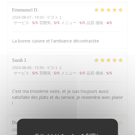
Emmanuel
D
2026-08-07
- 19:30 - ゲスト 2
サービス
:
5
/5
雰囲気
:
5
/5
メニュー
:
5
/5
品質-価格
:
4
/5
La bonne cuisine et l'ambiance décontractée
Sarah
J
2026-08-06
- 13:30 - ゲスト 2
サービス
:
5
/5
雰囲気
:
5
/5
メニュー
:
5
/5
品質-価格
:
5
/5
C’est ma troisième visite, et je suis toujours aussi
satisfaite des plats et du service. Je reviendrai avec plaisir
!
Daniel
L
2026-08-05
- 20:45 - ゲスト 4