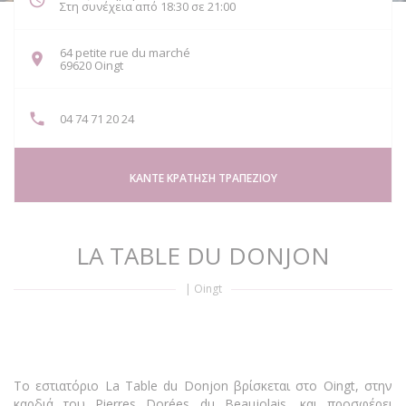
Στη συνέχεια από 18:30 σε 21:00
64 petite rue du marché
((ανοίγει σε νέο παράθυρο))
69620 Oingt
04 74 71 20 24
ΚΆΝΤΕ ΚΡΆΤΗΣΗ ΤΡΑΠΕΖΙΟΎ
LA TABLE DU DONJON
|
Oingt
Το εστιατόριο La Table du Donjon βρίσκεται στο Oingt, στην
καρδιά του Pierres Dorées du Beaujolais, και προσφέρει