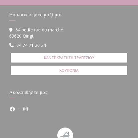
Επικοινωνήστε μαζί μας
64 petite rue du marché
((ανοίγει σε νέο παράθυρο))
69620 Oingt
04 74 71 20 24
ΚΆΝΤΕ ΚΡΆΤΗΣΗ ΤΡΑΠΕΖΙΟΎ
ΚΟΥΠΌΝΙΑ
Ακολουθήστε μας
Facebook ((ανοίγει σε νέο παράθυρο))
Instagram ((ανοίγει σε νέο παράθυρο))