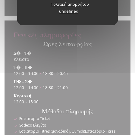
Πολιτική απορρήτου
Waze Map είναι απενεργοποιημένο.
Επέτρεψε
undefined
Γενικές πληροφορίες
Ώρες λειτουργίας
Δ�
-
Τ�
Κλειστό
Τ�
-
Π�
12:00 - 14:00
18:30 - 20:45
•
Π�
-
Σ�
12:00 - 14:00
18:30 - 21:00
•
Κυριακή
12:00 - 15:00
Μέθοδοι πληρωμής
Εστιατόριο Ticket
Sodexo Ελέγξτε
Εστιατόριο Titres (μοναδικό μινι midi)Εστιατόριο Titres