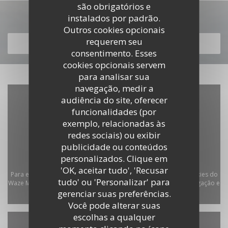
são obrigatórios e
Descubra o nosso menu
instalados por padrão.
Outros cookies opcionais
requerem seu
DESCUBRA O NOSSO MENU
consentimento. Esses
cookies opcionais servem
para analisar sua
navegação, medir a
audiência do site, oferecer
funcionalidades (por
exemplo, relacionadas às
redes sociais) ou exibir
publicidade ou conteúdos
personalizados. Clique em
'OK, aceitar tudo', 'Recusar
Para exibir o mapa interativo do Waze, você deve aceitar os cookies do
tudo' ou 'Personalizar' para
Waze Map (Google). Esses cookies podem coletar dados de navegação e
gerenciar suas preferências.
localização.
Autorizar
Você pode alterar suas
escolhas a qualquer