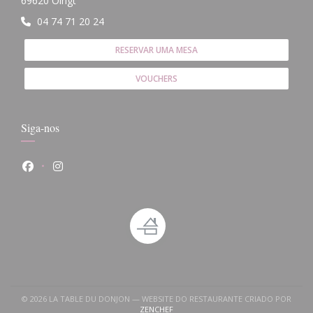
69620 Oingt
04 74 71 20 24
RESERVAR UMA MESA
VOUCHERS
Siga-nos
Facebook ((abre numa nova janela))
Instagram ((abre numa nova janela))
© 2026 LA TABLE DU DONJON — WEBSITE DO RESTAURANTE CRIADO POR
((ABRE NUMA NOVA JANELA))
ZENCHEF