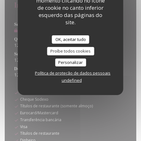
momento clicando no ícone
Informações gerais
de cookie no canto inferior
Horário de abertura
esquerdo das páginas do
site.
Seg
-
Ter
Fechado
Qua
-
Qui
OK, aceitar tudo
12:00 - 14:00
18:30 - 20:45
•
Proíbe todos cookies
Sex
-
Sab
12:00 - 14:00
18:30 - 21:00
•
Personalizar
Domingo
Política de proteção de dados pessoais
12:00 - 15:00
undefined
Métodos de pagamento
Ticket Restaurante
Cheque Sodexo
Títulos de restaurante (somente almoço)
Eurocard/Mastercard
Transferência bancária
Visa
Títulos de restaurante
Dinheiro