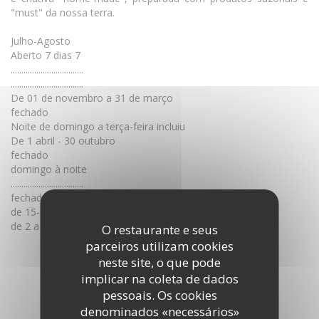
"must" da nossa terra.
Julho-Agosto
Aberto 7 dias 7
..................................
..................................
De 01 de novembro a 31 de março
fechado
Noite de domingo a terça-feira incluiu
De 1 abril - 30 outubro
fechado
domingo à noite
..................................
fechado
de 15-31 novembro
de 2 a 15 de Janeiro de
O restaurante e seus
parceiros utilizam cookies
DESCUBRA A ÁREA
neste site, o que pode
implicar na coleta de dados
pessoais. Os cookies
denominados «necessários»