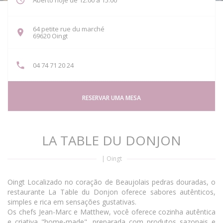
Aberto hoje de 12:00 a 15:00
64 petite rue du marché
((abre numa nova janela))
69620 Oingt
04 74 71 20 24
RESERVAR UMA MESA
LA TABLE DU DONJON
|
Oingt
Oingt Localizado no coração de Beaujolais pedras douradas, o
restaurante La Table du Donjon oferece sabores autênticos,
simples e rica em sensações gustativas.
Os chefs Jean-Marc e Matthew, você oferece cozinha autêntica
e criativa "home-made", preparada com produtos sazonais e