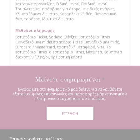
κατόπιν παραγγελίας, Ειδικά μενού, Παιδικό μενού,
Τουαλέτες και πρόσβαση για άτομα με ειδικές ανάγκες,
Κλιματιζόμενο δωμάτιο, Καταπληκτική θέα, Πανοραμική
θέα, ταράτσα, Ιδιωτικό δωμάτιο
Μέθοδοι πληρωμής
Εστιατόριο Ticket, Sodexo Ελέγξτε, Εστιατόριο Titres
(μοναδικό μινι midi)Εστιατόριο Titres (μοναδικό μινι midi),
Eurocard / Mastercard, τραπεζική μεταφορά, Visa, Το
εστιατόριο TitresΤο εστιατόριο Titres, Μετρητά, Κουπόνια
διακοπών, Έλεγχοι, Χρεωστική κάρτα
Μείνετε ενημερωμένοι
*
Εγγραφείτε στο ενημερωτικό μας δελτίο για να λαμβάνετε
εξατομικευμένες επικοινωνίες και προσφορές μάρκετινγκ μέσω
ηλεκτρονικού ταχυδρομείου από εμάς.
ΕΓΓΡΑΦΉ
Επικοινωνήστε μαζί μας