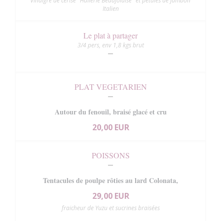
vinaigre de cerise "Huilerie Beaujolaise" et pétales de jambon
Italien
Le plat à partager
3/4 pers, env 1,8 kgs brut
PLAT VEGETARIEN
Autour du fenouil, braisé glacé et cru
20,00 EUR
POISSONS
Tentacules de poulpe rôties au lard Colonata,
29,00 EUR
fraicheur de Yuzu et sucrines braisées