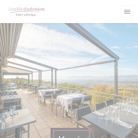
Πίνακας διαχείρισης "Μπισκότων" (Cookies)