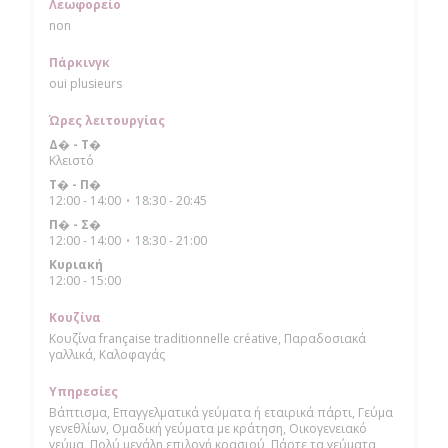
Λεωφορείο
non
Πάρκινγκ
oui plusieurs
Ώρες λειτουργίας
Δ�
-
Τ�
Κλειστό
Τ�
-
Π�
12:00 - 14:00
18:30 - 20:45
•
Π�
-
Σ�
12:00 - 14:00
18:30 - 21:00
•
Κυριακή
12:00 - 15:00
Κουζίνα
Κουζίνα française traditionnelle créative, Παραδοσιακά
γαλλικά, Καλοφαγάς
Υπηρεσίες
Βάπτισμα, Επαγγελματικά γεύματα ή εταιρικά πάρτι, Γεύμα
γενεθλίων, Ομαδική γεύματα με κράτηση, Οικογενειακό
γεύμα, Πολύ μεγάλη επιλογή κρασιού, Πάρτε τα γεύματα