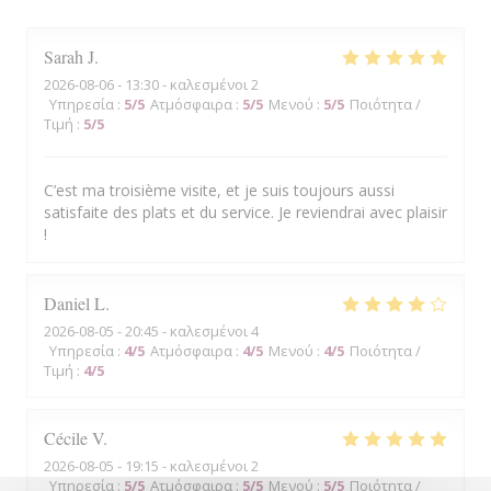
Sarah
J
2026-08-06
- 13:30 - καλεσμένοι 2
Υπηρεσία
:
5
/5
Ατμόσφαιρα
:
5
/5
Μενού
:
5
/5
Ποιότητα /
Τιμή
:
5
/5
C’est ma troisième visite, et je suis toujours aussi
satisfaite des plats et du service. Je reviendrai avec plaisir
!
Daniel
L
2026-08-05
- 20:45 - καλεσμένοι 4
Υπηρεσία
:
4
/5
Ατμόσφαιρα
:
4
/5
Μενού
:
4
/5
Ποιότητα /
Τιμή
:
4
/5
Cécile
V
2026-08-05
- 19:15 - καλεσμένοι 2
Υπηρεσία
:
5
/5
Ατμόσφαιρα
:
5
/5
Μενού
:
5
/5
Ποιότητα /