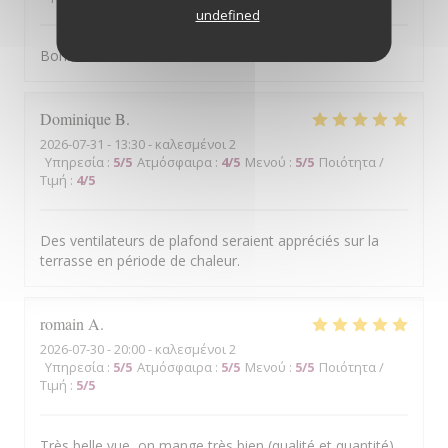
undefined
Bonne cuisine mais service médiocre
Dominique
B
2026-07-31
- 13:30 - καλεσμένοι 2
Υπηρεσία
:
5
/5
Ατμόσφαιρα
:
4
/5
Μενού
:
5
/5
Ποιότητα /
Τιμή
:
4
/5
Des ventilateurs de plafond seraient appréciés sur la
terrasse en période de chaleur.
romain
A
2026-07-30
- 20:00 - καλεσμένοι 2
Υπηρεσία
:
5
/5
Ατμόσφαιρα
:
5
/5
Μενού
:
5
/5
Ποιότητα /
Τιμή
:
5
/5
Très belle vue, on mange très bien (qualité et quantité).