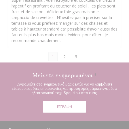
Super restaurant , vue incroyable et cocktails délicieux à
l’apéritif en profitant du coucher de soleil , les plats sont
frais et de saison , délicieux foie gras maison et
carpaccio de crevettes . N’hésitez pas à préciser sur la
terrasse si vous préférez manger sur des chaises et
tables à hauteur standard car possibilité d’avoir aussi des
fauteuils plus bas mais moins évident pour dîner . Je
recommande chaudement
1
2
3
Μείνετε ενημερωμένοι
*
Εγγραφείτε στο ενημερωτικό μας δελτίο για να λαμβάνετε
εξατομικευμένες επικοινωνίες και προσφορές μάρκετινγκ μέσω
ηλεκτρονικού ταχυδρομείου από εμάς.
ΕΓΓΡΑΦΉ