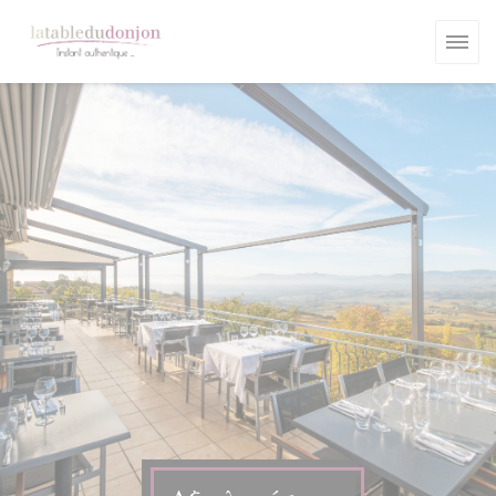
Πίνακας διαχείρισης "Μπισκότων" (Cookies)