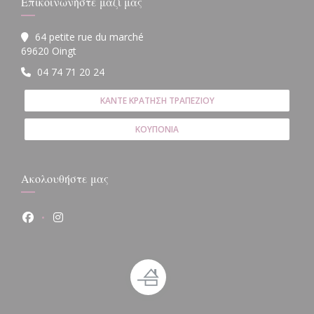
Επικοινωνήστε μαζί μας
64 petite rue du marché
((ανοίγει σε νέο παράθυρο))
69620 Oingt
04 74 71 20 24
ΚΆΝΤΕ ΚΡΆΤΗΣΗ ΤΡΑΠΕΖΙΟΎ
ΚΟΥΠΌΝΙΑ
Ακολουθήστε μας
Facebook ((ανοίγει σε νέο παράθυρο))
Instagram ((ανοίγει σε νέο παράθυρο))