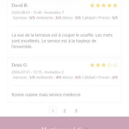
David
B
2026-08-01
- 12:45 - Invitados 7
Servicio
:
5
/5
Ambiente
:
5
/5
Menú
:
5
/5
Calidad / Precio
:
5
/5
La vue de la terrasse est à couper le souffle. Les mets
sont excellents. Le service est à la hauteur de
l'ensemble.
Denis
G
2026-07-31
- 12:15 - Invitados 2
Servicio
:
1
/5
Ambiente
:
4
/5
Menú
:
5
/5
Calidad / Precio
:
3
/5
Bonne cuisine mais service médiocre
1
2
3