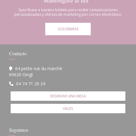
Manténgase al día
*
Suscríbase a nuestro boletín para recibir comunicaciones
personalizadas y ofertas de marketing por correo electrónico.
SUSCRIBIRSE
Contacto
64 petite rue du marché
((abre en una nueva ventana))
69620 Oingt
04 74 71 20 24
RESERVAR UNA MESA
VALES
Seguirnos