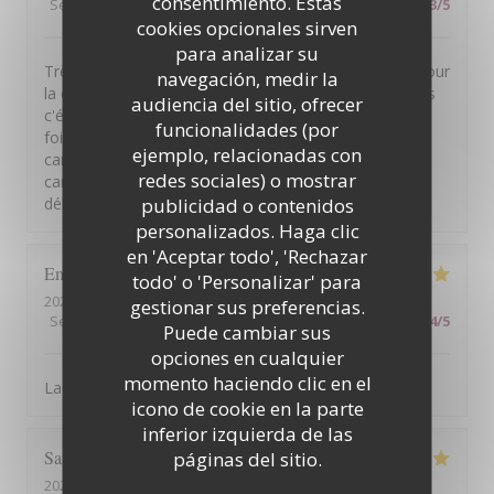
consentimiento. Estas
Servicio
:
5
/5
Ambiente
:
5
/5
Menú
:
3
/5
Calidad / Precio
:
3
/5
cookies opcionales sirven
para analizar su
Très belle vue. Personnel agréable. Service efficace. Pour
navegación, medir la
la cuisine cependant pas vraiment de fausse note mais
audiencia del sitio, ofrecer
c'était pas extraordinaire pour le tarif annoncé. Entree:
funcionalidades (por
foie gras, pain brioché bon. Mais pas généreux. Plat:
ejemplo, relacionadas con
canard trop cuit, sauce au poivrons, trop puissante. Le
redes sociales) o mostrar
canard se fait discret. Dessert: mousse de cassis, bon,
délicat. Qualité/prix à revoir...
publicidad o contenidos
personalizados. Haga clic
en 'Aceptar todo', 'Rechazar
Emmanuel
D
todo' o 'Personalizar' para
2026-08-07
- 19:30 - Invitados 2
gestionar sus preferencias.
Servicio
:
5
/5
Ambiente
:
5
/5
Menú
:
5
/5
Calidad / Precio
:
4
/5
Puede cambiar sus
opciones en cualquier
momento haciendo clic en el
La bonne cuisine et l'ambiance décontractée
icono de cookie en la parte
inferior izquierda de las
Sarah
J
páginas del sitio.
2026-08-06
- 13:30 - Invitados 2