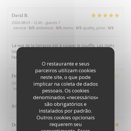
David
B
2026-08-01
- 12:45 - guests 7
service
:
5
/5
ambience
:
5
/5
menu
:
5
/5
quality_price
:
5
/5
La vue de la terrasse est à couper le souffle. Les mets
sont excellents. Le service est à la hauteur de
l'ensemble.
O restaurante e seus
parceiros utilizam cookies
Denis
G
neste site, o que pode
implicar na coleta de dados
2026-07-31
- 12:15 - guests 2
service
:
1
/5
ambience
:
4
/5
menu
:
5
/5
quality_price
:
3
/5
pessoais. Os cookies
denominados «necessários»
são obrigatórios e
Bonne cuisine mais service médiocre
instalados por padrão.
Outros cookies opcionais
requerem seu
Dominique
B
consentimento. Esses