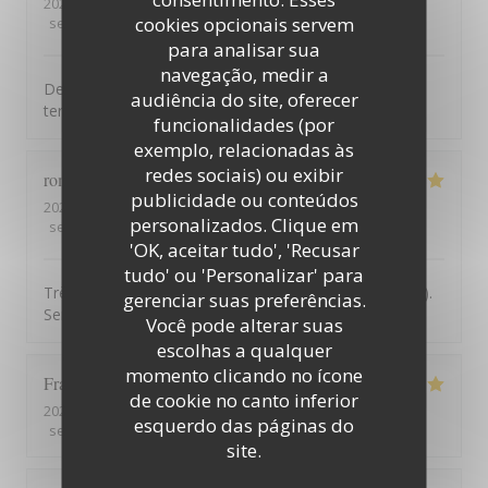
2026-07-31
- 13:30 - guests 2
cookies opcionais servem
service
:
5
/5
ambience
:
4
/5
menu
:
5
/5
quality_price
:
4
/5
para analisar sua
navegação, medir a
Des ventilateurs de plafond seraient appréciés sur la
audiência do site, oferecer
terrasse en période de chaleur.
funcionalidades (por
exemplo, relacionadas às
redes sociais) ou exibir
romain
A
publicidade ou conteúdos
2026-07-30
- 20:00 - guests 2
personalizados. Clique em
service
:
5
/5
ambience
:
5
/5
menu
:
5
/5
quality_price
:
5
/5
'OK, aceitar tudo', 'Recusar
tudo' ou 'Personalizar' para
Très belle vue, on mange très bien (qualité et quantité).
gerenciar suas preferências.
Service de qualité
Você pode alterar suas
escolhas a qualquer
momento clicando no ícone
François
L
de cookie no canto inferior
2026-07-30
- 12:30 - guests 2
esquerdo das páginas do
service
:
5
/5
ambience
:
5
/5
menu
:
5
/5
quality_price
:
5
/5
site.