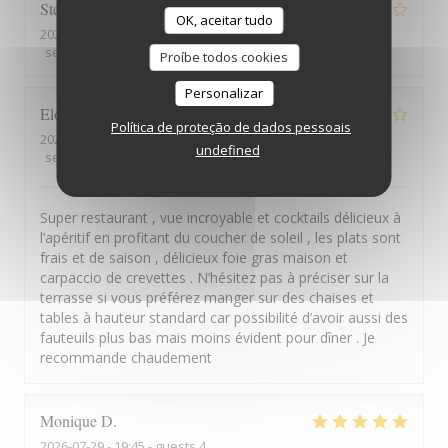
Stéphanie
T
OK, aceitar tudo
2026-07-29
- 20:15 - guests 6
service
:
3
/5
ambience
:
4
/5
menu
:
4
/5
quality_price
:
3
/5
Proíbe todos cookies
Personalizar
Elodie
G
Política de proteção de dados pessoais
2026-07-29
- 20:00 - guests 4
undefined
service
:
5
/5
ambience
:
4
/5
menu
:
5
/5
quality_price
:
5
/5
Super restaurant , vue incroyable et cocktails délicieux à
l’apéritif en profitant du coucher de soleil , les plats sont
frais et de saison , délicieux foie gras maison et
carpaccio de crevettes . N’hésitez pas à préciser sur la
terrasse si vous préférez manger sur des chaises et
tables à hauteur standard car possibilité d’avoir aussi des
fauteuils plus bas mais moins évident pour dîner . Je
recommande chaudement
Monique
D
2026-07-29
- 19:45 - guests 4