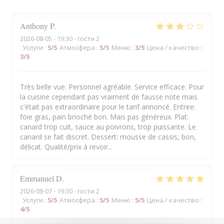
Anthony
P
2026-08-05
- 19:30 - гости 2
Услуги
:
5
/5
Атмосфера
:
5
/5
Меню
:
3
/5
Цена / качество
:
3
/5
Très belle vue. Personnel agréable. Service efficace. Pour
la cuisine cependant pas vraiment de fausse note mais
c'était pas extraordinaire pour le tarif annoncé. Entree:
foie gras, pain brioché bon. Mais pas généreux. Plat:
canard trop cuit, sauce au poivrons, trop puissante. Le
canard se fait discret. Dessert: mousse de cassis, bon,
délicat. Qualité/prix à revoir...
Emmanuel
D
2026-08-07
- 19:30 - гости 2
Услуги
:
5
/5
Атмосфера
:
5
/5
Меню
:
5
/5
Цена / качество
:
4
/5