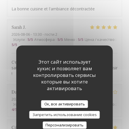
La bonne cuisine et l'ambiance décontractée
Sarah
J
2026-08-06
- 13:30 - гости 2
Услуги
:
5
/5
Атмосфера
:
5
/5
Меню
:
5
/5
Цена / качество
:
5
/5
Этот сайт использует
C’est ma troisième visite, et je suis toujours aussi
satisfaite des plats et du service. Je reviendrai avec plaisir
кукис и позволяет вам
!
контролировать сервисы
которые вы хотите
активировать
Daniel
L
2026-08-05
- 20:45 - гости 4
Ок, все активировать
Услуги
:
4
/5
Атмосфера
:
4
/5
Меню
:
4
/5
Цена / качество
:
4
/5
Запретить использование cookies
Персонализировать
Cécile
V