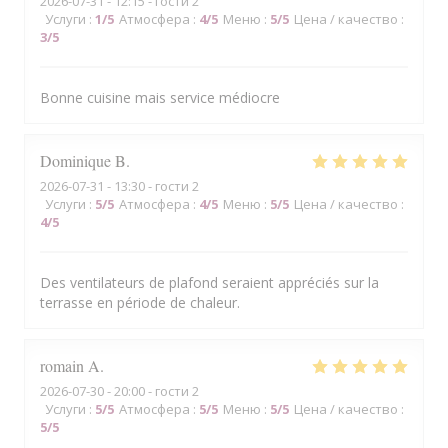
2026-07-31
- 12:15 - гости 2
Услуги
:
1
/5
Атмосфера
:
4
/5
Меню
:
5
/5
Цена / качество
:
3
/5
Bonne cuisine mais service médiocre
Dominique
B
2026-07-31
- 13:30 - гости 2
Услуги
:
5
/5
Атмосфера
:
4
/5
Меню
:
5
/5
Цена / качество
:
4
/5
Des ventilateurs de plafond seraient appréciés sur la
terrasse en période de chaleur.
romain
A
2026-07-30
- 20:00 - гости 2
Услуги
:
5
/5
Атмосфера
:
5
/5
Меню
:
5
/5
Цена / качество
:
5
/5