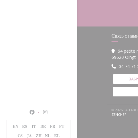
Связь с нам
64 petite
(
69620 Oingt
04 74 71 
ЗАБ
© 2026 LA TAB
Facebook ((открывается в новом окне))
Instagram ((открывается в новом окне
((ОТКР
ZENCHEF
EN
ES
IT
DE
FR
PT
CS
JA
ZH
NL
EL