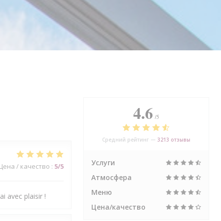
4.6
/5
Средний рейтинг —
3213 отзывы
Услуги
Цена / качество
:
5
/5
Атмосфера
Меню
i avec plaisir !
Цена/качество