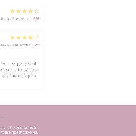
Цена / качество
:
3
/5
Цена / качество
:
5
/5
eil , les plats sont
er sur la terrasse si
 des fauteuils plus
й
*
нас по электронной
говые предложения.