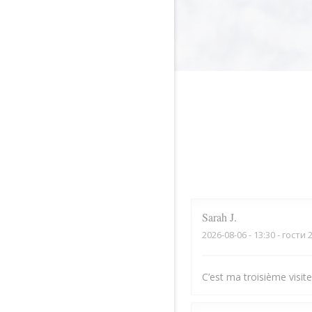
Sarah
J
2026-08-06
- 13:30 - гости 
C’est ma troisième visite,