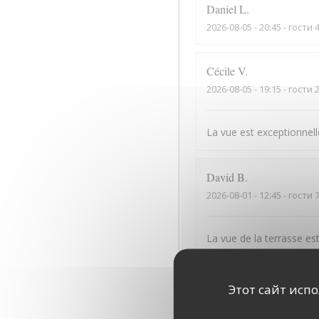
Daniel
L
2026-08-05
- 20:45 - гости 
Cécile
V
2026-08-05
- 19:15 - гости 
La vue est exceptionnelle
David
B
2026-08-01
- 12:45 - гости 
La vue de la terrasse est
Denis
G
Этот сайт исп
2026-07-31
- 12:15 - гости 