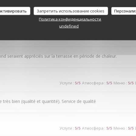
ice médiocre
 активировать
Запретить использование cookies
Персонали
Политика конфиденциальности
undefined
2
Услуги
:
5
/5
Атмосфера
:
4
/5
Меню
:
5
/5
ond seraient appréciés sur la terrasse en période de chaleur.
2
Услуги
:
5
/5
Атмосфера
:
5
/5
Меню
:
5
/5
très bien (qualité et quantité). Service de qualité
2
Услуги
:
5
/5
Атмосфера
:
5
/5
Меню
:
5
/5