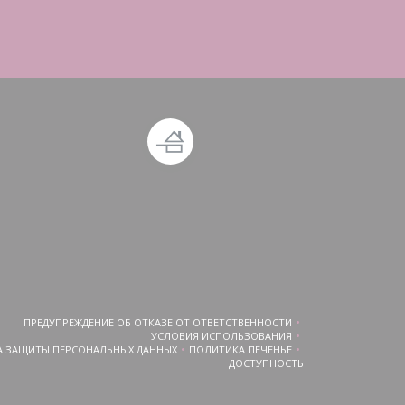
овом окне))
ся в новом окне))
ПРЕДУПРЕЖДЕНИЕ ОБ ОТКАЗЕ ОТ ОТВЕТСТВЕННОСТИ
((ОТКРЫВАЕТСЯ В НОВОМ ОКНЕ))
УСЛОВИЯ ИСПОЛЬЗОВАНИЯ
((ОТКРЫВАЕТСЯ В НОВОМ ОКНЕ))
 ЗАЩИТЫ ПЕРСОНАЛЬНЫХ ДАННЫХ
ПОЛИТИКА ПЕЧЕНЬЕ
((ОТКРЫВАЕТСЯ В НОВОМ ОКНЕ))
((ОТКРЫВАЕТСЯ В НОВОМ ОКНЕ)
ДОСТУПНОСТЬ
((ОТКРЫВАЕТСЯ В НОВОМ О