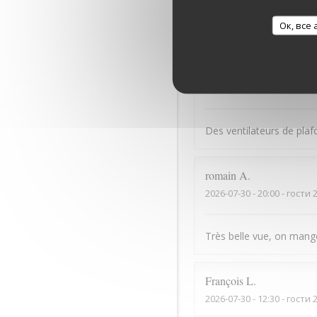
Bonne cuisine mais serv
Ок, все
Dominique
B
2026-07-31
- 13:30 - гости 
Des ventilateurs de plaf
romain
A
2026-07-30
- 20:00 - гости 
Très belle vue, on mange 
François
L
2026-07-30
- 12:30 - гости 