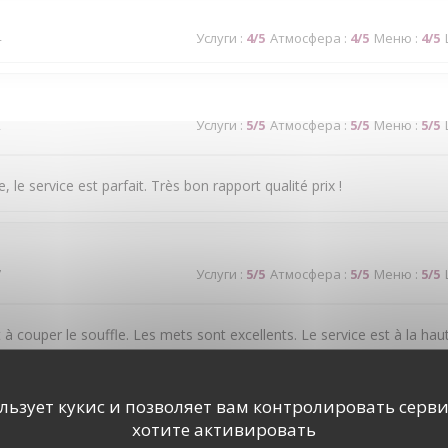
4
Услуги
:
4
/5
Атмосфера
:
4
/5
Меню
:
4
/5
2
Услуги
:
5
/5
Атмосфера
:
5
/5
Меню
:
5
/5
, le service est parfait. Très bon rapport qualité prix !
7
Услуги
:
5
/5
Атмосфера
:
5
/5
Меню
:
5
/5
 à couper le souffle. Les mets sont excellents. Le service est à la hau
ользует кукис и позволяет вам контролировать серв
2
Услуги
:
1
/5
Атмосфера
:
4
/5
Меню
:
5
/5
хотите активировать