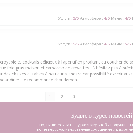
6
Услуги
:
3
/5
Атмосфера
:
4
/5
Меню
:
4
/5
4
Услуги
:
5
/5
Атмосфера
:
4
/5
Меню
:
5
/5
royable et cocktails délicieux à l’apéritif en profitant du coucher de sol
cieux foie gras maison et carpaccio de crevettes . N’hésitez pas à précis
 des chaises et tables à hauteur standard car possibilité d’avoir aussi
 pour dîner . Je recommande chaudement
1
2
3
Будьте в курсе новосте
Подпишитесь на нашу рассылку, чтобы получать от 
почте персонализированные сообщения и маркетин