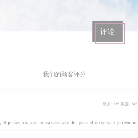
评论
我们的顾客评分
服务
:
5
/5
氛围
:
5
/5
 et je suis toujours aussi satisfaite des plats et du service. Je reviendra