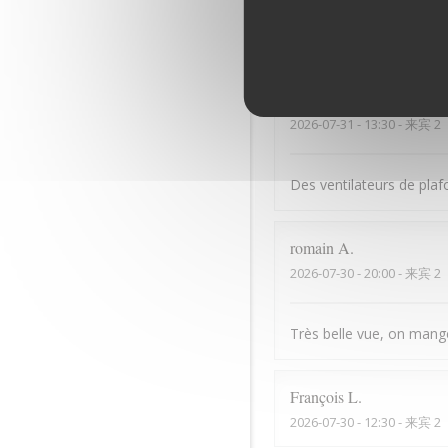
Bonne cuisine mais serv
Dominique
B
2026-07-31
- 13:30 - 来宾 2
Des ventilateurs de plaf
romain
A
2026-07-30
- 20:00 - 来宾 2
Très belle vue, on mange 
François
L
2026-07-30
- 12:30 - 来宾 2