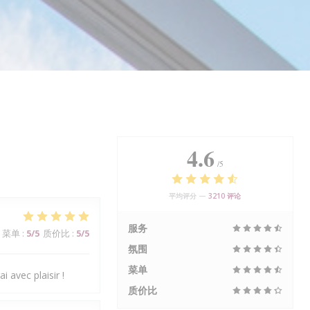
4.6
/5
平均评分 —
3210 评论
服务
菜单
:
5
/5
质价比
:
5
/5
氛围
菜单
i avec plaisir !
质价比