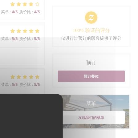
菜单
:
4
/5
质价比
:
4
/5
100% 验证的评分
仅进行过预订的顾客提供了评分
菜单
:
5
/5
质价比
:
5
/5
预订
预订餐位
菜单
:
5
/5
质价比
:
5
/5
菜单
teur de l'ensemble.
发现我们的菜单
菜单
:
5
/5
质价比
:
3
/5