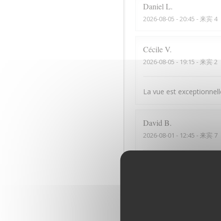
Daniel
L
2026-08-05
- 20:45 - 来宾 4
Cécile
V
2026-08-05
- 19:15 - 来宾 2
La vue est exceptionnelle
David
B
2026-08-01
- 12:45 - 来宾 7
La vue de la terrasse est
Denis
G
2026-07-31
- 12:15 - 来宾 2