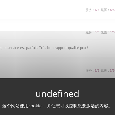
服务
:
4
/5
氛围
:
4
/5
服务
:
5
/5
氛围
:
5
/5
, le service est parfait. Très bon rapport qualité prix !
服务
:
5
/5
氛围
:
5
/5
 à couper le souffle. Les mets sont excellents. Le service est à la hau
这个网站使用cookie， 并让您可以控制想要激活的内容。
服务
:
1
/5
氛围
:
4
/5