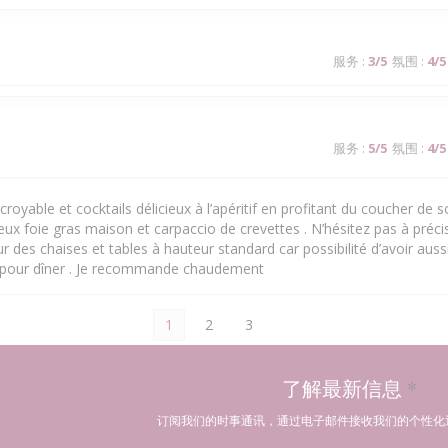
服务
:
3
/5
氛围
:
4
/5
服务
:
5
/5
氛围
:
4
/5
royable et cocktails délicieux à l’apéritif en profitant du coucher de sol
cieux foie gras maison et carpaccio de crevettes . N’hésitez pas à précis
 des chaises et tables à hauteur standard car possibilité d’avoir aussi
 pour dîner . Je recommande chaudement
1
2
3
了解最新信息
*
订阅我们的时事通讯，通过电子邮件接收我们的个性化