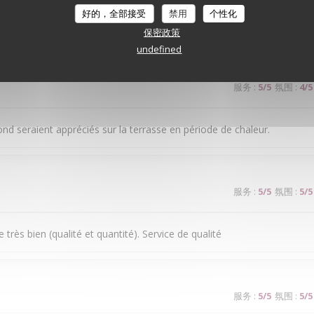
好的，全部接受
禁用
个性化
ice médiocre
保密政策
undefined
服务
:
5
/5
氛围
:
4
/5
ond seraient appréciés sur la terrasse en période de chaleur.
服务
:
5
/5
氛围
:
5
/5
très bien (qualité et quantité). Service de qualité
服务
:
5
/5
氛围
:
5
/5