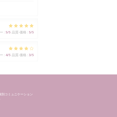
ー
:
5
/5
品質-価格
:
5
/5
ー
:
4
/5
品質-価格
:
3
/5
個別コミュニケーション
。