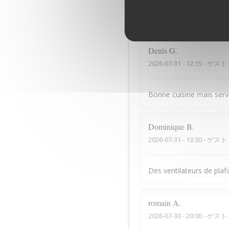
La vue de la terrasse est
Denis
G
2026-07-31
- 12:15 - ゲスト 
Bonne cuisine mais serv
Dominique
B
2026-07-31
- 13:30 - ゲスト 
Des ventilateurs de plaf
romain
A
2026-07-30
- 20:00 - ゲスト 