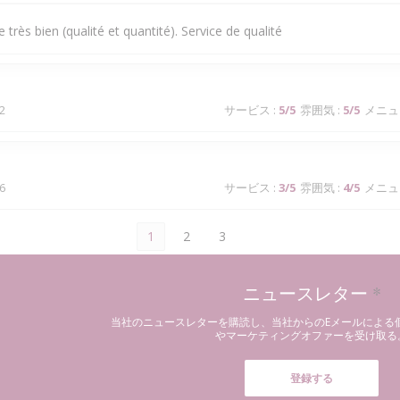
très bien (qualité et quantité). Service de qualité
2
サービス
:
5
/5
雰囲気
:
5
/5
メニュ
6
サービス
:
3
/5
雰囲気
:
4
/5
メニュ
1
2
3
ニュースレター
*
当社のニュースレターを購読し、当社からのEメールによる
やマーケティングオファーを受け取る
登録する