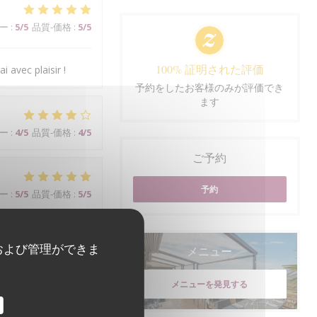
ー
:
5
/5
品質-価格
:
5
/5
100% 証明された評価
i avec plaisir !
予約をしたお客様のみが評価でき
ます
ー
:
4
/5
品質-価格
:
4
/5
ご予約
予約
ー
:
5
/5
品質-価格
:
5
/5
および管理ができま
メニュー
メニューを発見する
ー
:
5
/5
品質-価格
:
5
/5