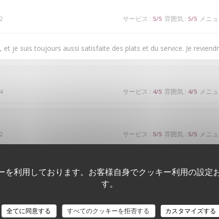
2
サービス
:
5
/5
雰囲気
:
5
/5
メニュ
 et je suis toujours aussi satisfaite des plats et du service. Je reviendra
4
サービス
:
4
/5
雰囲気
:
4
/5
メニュ
2
サービス
:
5
/5
雰囲気
:
5
/5
メニュ
, le service est parfait. Très bon rapport qualité prix !
ーを利用しております。お客様自身でクッキー利用の設定
す。
7
サービス
:
5
/5
雰囲気
:
5
/5
メニュ
全てに同意する
すべてのクッキーを拒否する
カスタマイズする