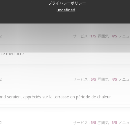
プライバシーポリシー
undefined
 à couper le souffle. Les mets sont excellents. Le service est à la hau
2
サービス
:
1
/5
雰囲気
:
4
/5
メニュ
ice médiocre
2
サービス
:
5
/5
雰囲気
:
4
/5
メニュ
ond seraient appréciés sur la terrasse en période de chaleur.
2
サービス
:
5
/5
雰囲気
:
5
/5
メニュ