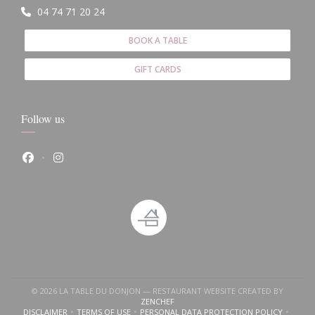
04 74 71 20 24
BOOK A TABLE
GIFT CARDS
Follow us
Facebook ((opens in a new window))
Instagram ((opens in a new window))
© 2026 LA TABLE DU DONJON — RESTAURANT WEBSITE CREATED BY
 a new window))
ens in a new window))
((OPENS IN A NEW WINDOW))
ZENCHEF
DISCLAIMER
TERMS OF USE
PERSONAL DATA PROTECTION POLICY