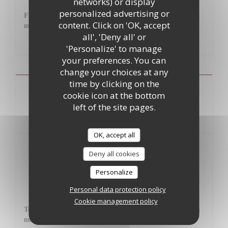
networks) or display
personalized advertising or
Fromage de chèvre frais de chez Carine et Xavier Gonnet
content. Click on 'OK, accept
mariné à l'huile d'olive et piment
all', 'Deny all' or
6,00 EUR
'Personalize' to manage
your preferences. You can
change your choices at any
time by clicking on the
Les menus
cookie icon at the bottom
left of the site pages.
OK, accept all
L’instant gourmet
Deny all cookies
49 euros
Personalize
Entrée au choix
Personal data protection policy
Cookie management policy
Terrine de foie gras de canard de la Limagne (63) maison
mariné au whisky "La Chenaie"