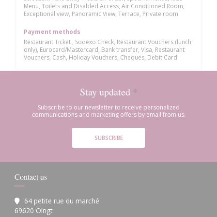
Menu, Toilets and Disabled Access, Air Conditioned Room,
Exceptional view, Panoramic View, Terrace, Private room
Payment methods
Restaurant Ticket , Sodexo Check, Restaurant Vouchers (lunch
only), Eurocard/Mastercard, Bank transfer, Visa, Restaurant
Vouchers, Cash, Holiday Vouchers, Cheques, Debit Card
Stay updated
*
Subscribe to our newsletter to receive personalized
communications and marketing offers by email from us.
SUBSCRIBE
Contact us
64 petite rue du marché
((opens in a new window))
69620 Oingt