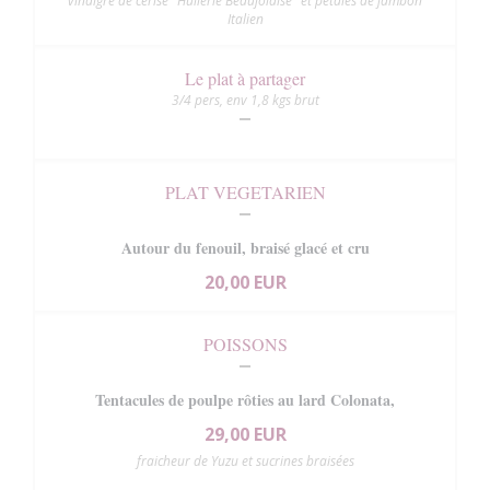
vinaigre de cerise "Huilerie Beaujolaise" et pétales de jambon
Italien
Le plat à partager
3/4 pers, env 1,8 kgs brut
PLAT VEGETARIEN
Autour du fenouil, braisé glacé et cru
20,00 EUR
POISSONS
Tentacules de poulpe rôties au lard Colonata,
29,00 EUR
fraicheur de Yuzu et sucrines braisées