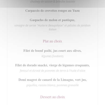
chutney de saison & brioche toastée
Carpaccio de crevettes rouges au Yuzu
Gaspacho de melon et pastèque,
vinaigre de cerise "Huilerie Beaujolaise" et pétales de jambon
Italien
Plat au choix
Filet de boeuf poêlé, jus court aux olives,
légumes fondants
Filet de dorade snacké, vierge de légumes croquants,
fenouil et écrasé de pommes de terre à l'huile d'olive
Demi magret de canard de la Limagne, vert jus,
piquillos, raisins blancs, pommes grenaille
Dessert au choix