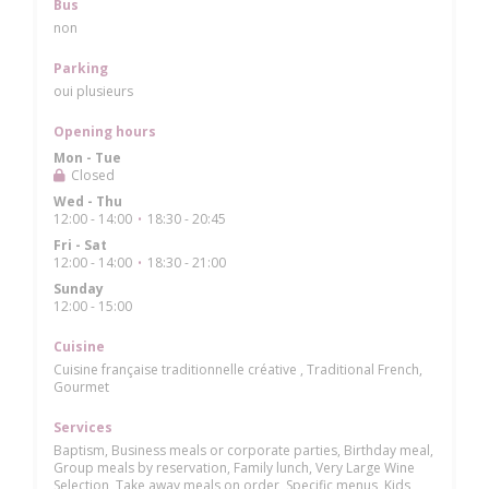
Bus
non
Parking
oui plusieurs
Opening hours
Mon
-
Tue
Closed
Wed
-
Thu
12:00 - 14:00
18:30 - 20:45
•
Fri
-
Sat
12:00 - 14:00
18:30 - 21:00
•
Sunday
12:00 - 15:00
Cuisine
Cuisine française traditionnelle créative , Traditional French,
Gourmet
Services
Baptism, Business meals or corporate parties, Birthday meal,
Group meals by reservation, Family lunch, Very Large Wine
Selection, Take away meals on order, Specific menus, Kids