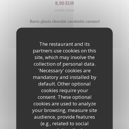
8,90 EUR
sorbet citron
Barre glacée chocolat cacahuète caramel
8,90 EUR
Crème de cassis et son biscuit,
The restaurant and its
partners use cookies on this
8,90 EUR
site, which may involve the
framboises fraiches et crème vanillée
collection of personal data.
Clafoutis aux fruits de saison
'Necessary' cookies are
mandatory and installed by
8,00 EUR
default. Other optional
Les fromages affinés "Sélection des Chefs"
cookies require your
consent. These optional
8,00 EUR
cookies are used to analyze
your browsing, measure site
Faisselle de vache
audience, provide features
4,50 EUR
(e.g., related to social
sucre, miel, coulis de fruits, créme (au choix)